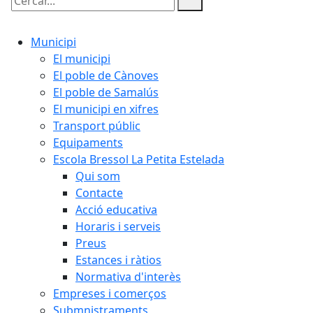
Cercar:
Municipi
El municipi
El poble de Cànoves
El poble de Samalús
El municipi en xifres
Transport públic
Equipaments
Escola Bressol La Petita Estelada
Qui som
Contacte
Acció educativa
Horaris i serveis
Preus
Estances i ràtios
Normativa d'interès
Empreses i comerços
Submnistraments