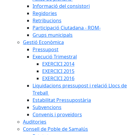
Informació del consistori
Regidories
Retribucions
Participació Ciutadana - ROM-
Grups municipals
Gestió Econòmica
Pressupost
Execució Trimestral
EXERCICI 2014
EXERCICI 2015
EXERCICI 2016
Liquidacions pressupost i relació Llocs de
Treball
Estabilitat Pressupostària
Subvencions
Convenis i proveïdors
Auditories
Consell de Poble de Samalús