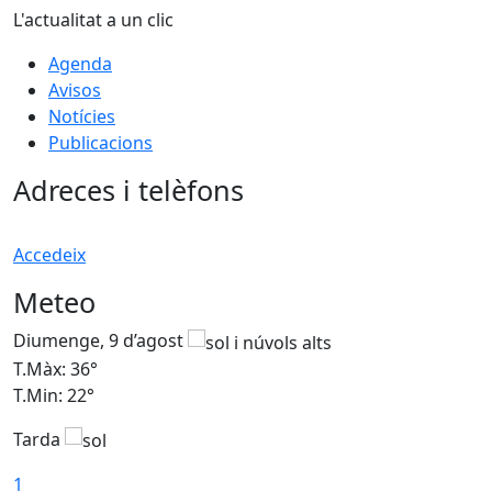
L'actualitat a un clic
Agenda
Avisos
Notícies
Publicacions
Adreces i telèfons
Accedeix
Meteo
Diumenge, 9 d’agost
D
T.Màx: 36°
T
T.Min: 22°
T
Tarda
T
1