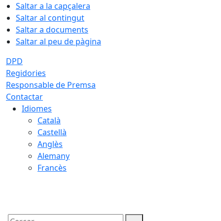
Saltar a la capçalera
Saltar al contingut
Saltar a documents
Saltar al peu de pàgina
DPD
Regidories
Responsable de Premsa
Contactar
Idiomes
Català
Castellà
Anglès
Alemany
Francès
08.08.2026 | 16:57