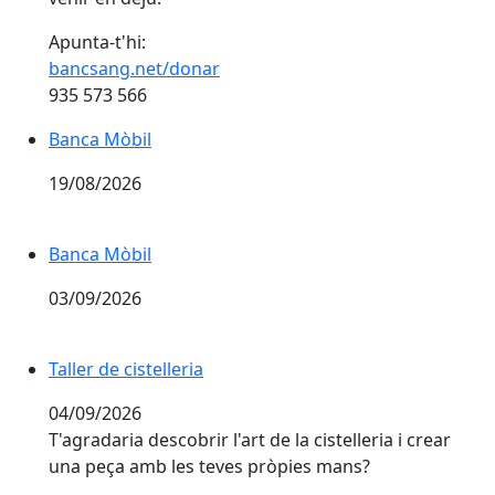
Apunta-t'hi:
bancsang.net/donar
935 573 566
Banca Mòbil
19/08/2026
Banca Mòbil
03/09/2026
Taller de cistelleria
Taller de cistelleria
04/09/2026
T'agradaria descobrir l'art de la cistelleria i crear
una peça amb les teves pròpies mans?