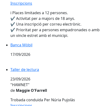
Inscripcions
ℹ️ Places limitades a 12 persones.
✔️ Activitat per a majors de 18 anys.
✔️ Una inscripció per correu electrònic.
✔️ Prioritat per a persones empadronades o amb
un vincle estret amb el municipi.
Banca Mòbil
17/09/2026
Taller de lectura
Taller de lectura
23/09/2026
"HAMNET"
de
Maggie O'Farrell
Trobada conduïda Per Núria Pujolàs
Inscripcions