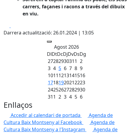
carrers, façanes i racons a través del dibuix
en viu.
Facebook
X
Darrera actualització: 26.01.2024 | 13:05
Agost 2026
Dl
Dt
Dc
Dj
Dv
Ds
Dg
27
28
29
30
31
1
2
3
4
5
6
7
8
9
10
11
12
13
14
15
16
17
18
19
20
21
22
23
24
25
26
27
28
29
30
31
1
2
3
4
5
6
Enllaços
Accedir al calendari de portada
Agenda de
Cultura Baix Montseny al Facebook
Agenda de
Cultura Baix Montseny a l'Instagram
Agenda de