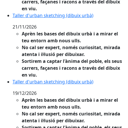
carrers, façanes i racons a través del dibuix
en viu.
Taller d'urban sketching (dibuix urbà)
Taller d'urban sketching (dibuix urbà)
21/11/2026
Aprèn les bases del dibuix urbà i a mirar el
teu entorn amb nous ulls.
No cal ser expert, només curiositat, mirada
atenta i il·lusió per dibuixar.
Sortirem a captar l'ànima del poble, els seus
carrers, façanes i racons a través del dibuix
en viu.
Taller d'urban sketching (dibuix urbà)
Taller d'urban sketching (dibuix urbà)
19/12/2026
Aprèn les bases del dibuix urbà i a mirar el
teu entorn amb nous ulls.
No cal ser expert, només curiositat, mirada
atenta i il·lusió per dibuixar.
Sortirem a captar l'ànima del poble, els seus