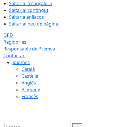
Saltar a la capçalera
Saltar al contingut
Saltar a enllaços
Saltar al peu de pàgina
DPD
Regidories
Responsable de Premsa
Contactar
Idiomes
Català
Castellà
Anglès
Alemany
Francès
08.08.2026 | 13:59