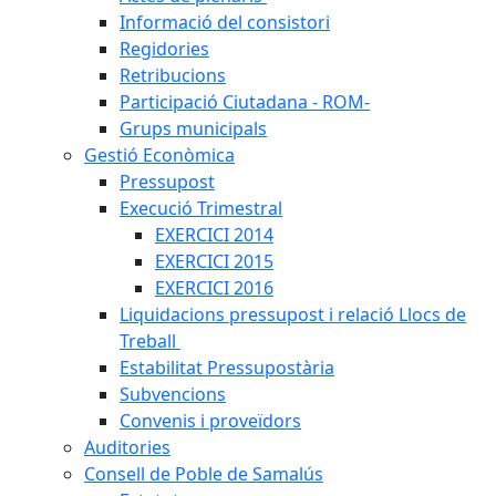
Informació del consistori
Regidories
Retribucions
Participació Ciutadana - ROM-
Grups municipals
Gestió Econòmica
Pressupost
Execució Trimestral
EXERCICI 2014
EXERCICI 2015
EXERCICI 2016
Liquidacions pressupost i relació Llocs de
Treball
Estabilitat Pressupostària
Subvencions
Convenis i proveïdors
Auditories
Consell de Poble de Samalús