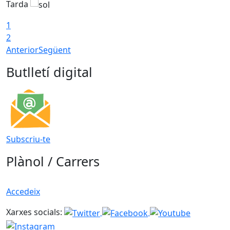
Tarda
T
1
2
Anterior
Següent
Butlletí digital
Subscriu-te
Plànol / Carrers
Accedeix
Xarxes socials: