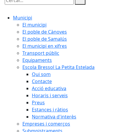
Cercar:
Municipi
El municipi
El poble de Cànoves
El poble de Samalús
El municipi en xifres
Transport públic
Equipaments
Escola Bressol La Petita Estelada
Qui som
Contacte
Acció educativa
Horaris i serveis
Preus
Estances i ràtios
Normativa d'interès
Empreses i comerços
Submnistraments