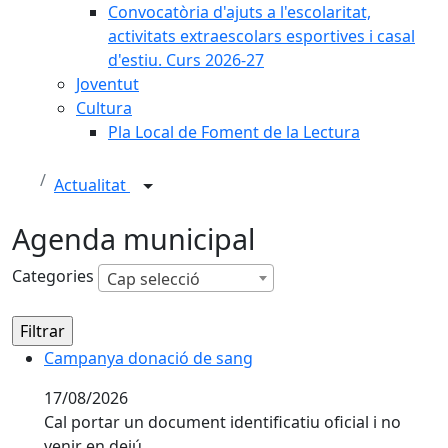
Convocatòria d'ajuts a l'escolaritat,
activitats extraescolars esportives i casal
d'estiu. Curs 2026-27
Joventut
Cultura
Pla Local de Foment de la Lectura
Actualitat
Agenda municipal
Categories
Cap selecció
Campanya donació de sang
Campanya donació de sang
17/08/2026
Cal portar un document identificatiu oficial i no
venir en dejú.