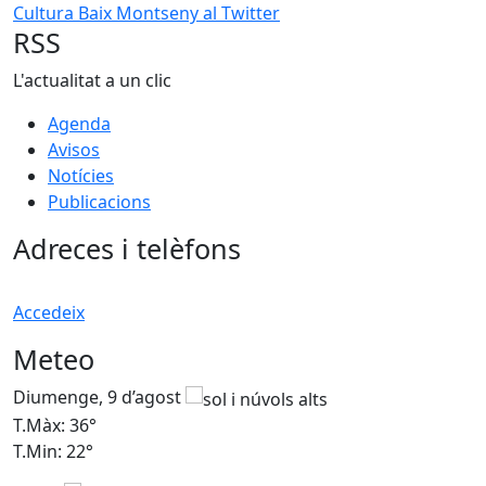
Cultura Baix Montseny al Twitter
RSS
L'actualitat a un clic
Agenda
Avisos
Notícies
Publicacions
Adreces i telèfons
Accedeix
Meteo
Diumenge, 9 d’agost
D
T.Màx: 36°
T
T.Min: 22°
T