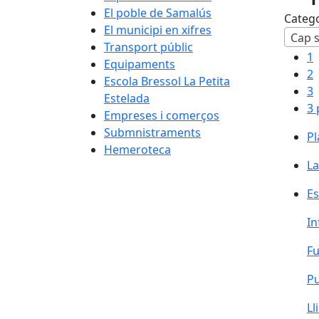
El poble de Samalús
Categ
El municipi en xifres
Cap s
Transport públic
1
Equipaments
2
Escola Bressol La Petita
3
Estelada
3 
Empreses i comerços
Submnistraments
Pl
Pl
Hemeroteca
La
La
Es
Es
In
Fu
Pu
Ll