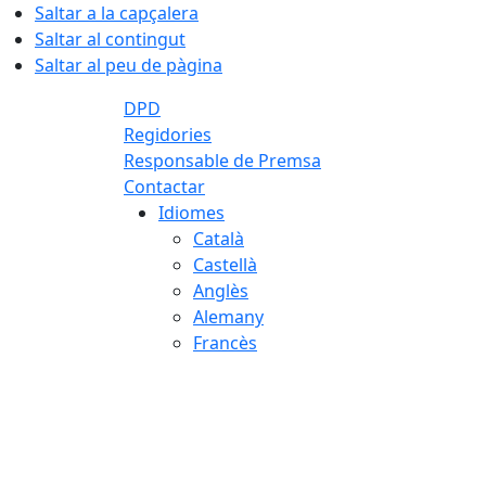
Saltar a la capçalera
Saltar al contingut
Saltar al peu de pàgina
DPD
Regidories
Responsable de Premsa
Contactar
Idiomes
Català
Castellà
Anglès
Alemany
Francès
05.08.2026 | 21:54