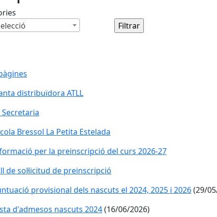
ories
elecció
pàgines
anta distribuïdora ATLL
anta distribuïdora ATLL
 Secretaria
 Secretaria
cola Bressol La Petita Estelada
cola Bressol La Petita Estelada
formació per la preinscripció del curs 2026-27
ll de sol·licitud de preinscripció
ntuació provisional dels nascuts el 2024, 2025 i 2026
(29/05
ista d'admesos nascuts 2024
(16/06/2026)