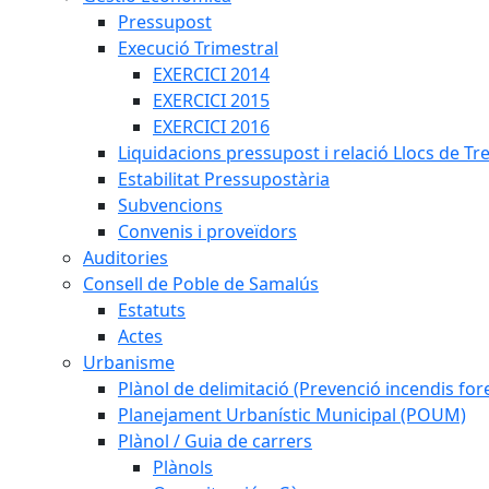
Pressupost
Execució Trimestral
EXERCICI 2014
EXERCICI 2015
EXERCICI 2016
Liquidacions pressupost i relació Llocs de Tr
Estabilitat Pressupostària
Subvencions
Convenis i proveïdors
Auditories
Consell de Poble de Samalús
Estatuts
Actes
Urbanisme
Plànol de delimitació (Prevenció incendis fore
Planejament Urbanístic Municipal (POUM)
Plànol / Guia de carrers
Plànols