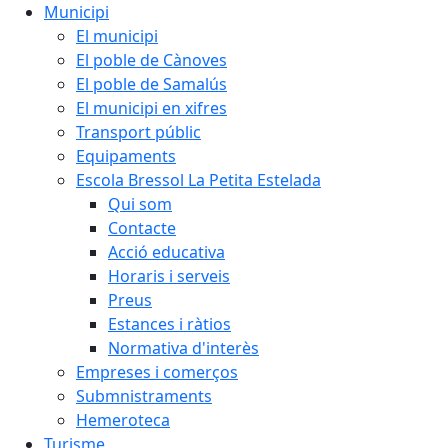
Municipi
El municipi
El poble de Cànoves
El poble de Samalús
El municipi en xifres
Transport públic
Equipaments
Escola Bressol La Petita Estelada
Qui som
Contacte
Acció educativa
Horaris i serveis
Preus
Estances i ràtios
Normativa d'interès
Empreses i comerços
Submnistraments
Hemeroteca
Turisme