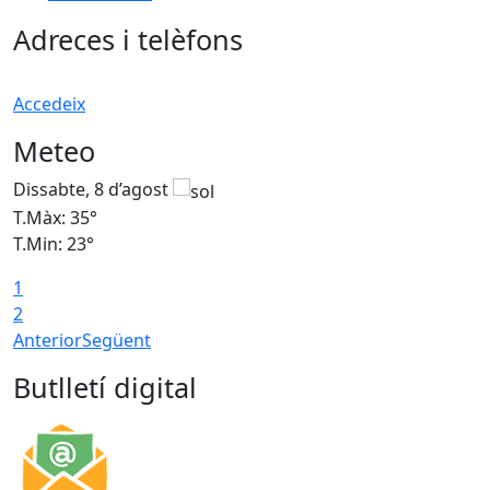
Adreces i telèfons
Accedeix
Meteo
Dissabte, 8 d’agost
D
T.Màx: 35°
T
T.Min: 23°
T
1
2
Anterior
Següent
Butlletí digital