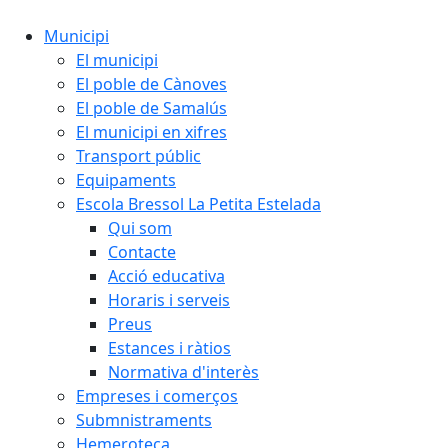
Municipi
El municipi
El poble de Cànoves
El poble de Samalús
El municipi en xifres
Transport públic
Equipaments
Escola Bressol La Petita Estelada
Qui som
Contacte
Acció educativa
Horaris i serveis
Preus
Estances i ràtios
Normativa d'interès
Empreses i comerços
Submnistraments
Hemeroteca