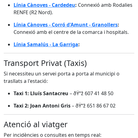
Línia Cànoves - Cardedeu
:
Connexió amb Rodalies
RENFE (R2 Nord).
Línia Cànoves - Corró d'Amunt - Granollers
:
Connexió amb el centre de la comarca i hospitals.
Línia Samalús - La Garriga
:
Transport Privat (Taxis)
Si necessiteu un servei porta a porta al municipi o
trasllats a l'estació:
Taxi 1: Lluís Santacreu
– ðŸ“ž 607 41 48 50
Taxi 2: Joan Antoni Gris
– ðŸ“ž 651 86 67 02
Atenció al viatger
Per incidències o consultes en temps real: