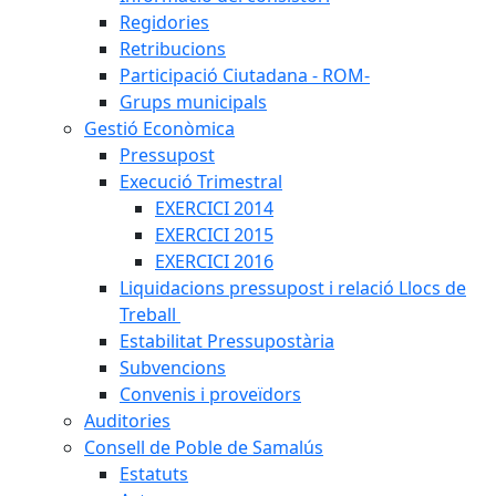
Regidories
Retribucions
Participació Ciutadana - ROM-
Grups municipals
Gestió Econòmica
Pressupost
Execució Trimestral
EXERCICI 2014
EXERCICI 2015
EXERCICI 2016
Liquidacions pressupost i relació Llocs de
Treball
Estabilitat Pressupostària
Subvencions
Convenis i proveïdors
Auditories
Consell de Poble de Samalús
Estatuts