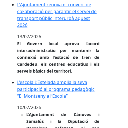
L'Ajuntament renova el conveni de col·laboració per
L'Ajuntament renova el conveni de
col·laboració per garantir el servei de
transport públic interurbà aquest
2026
13/07/2026
El Govern local aprova l'acord
interadministratiu per mantenir la
connexió amb l'estació de tren de
Cardedeu, els centres educatius i els
serveis bàsics del territori.
L’escola L’Estelada amplia la seva participació al p
L’escola L’Estelada amplia la seva
participació al programa pedagògic
“El Montseny a l’Escola”
10/07/2026
L’Ajuntament de Cànoves i
Samalús i la Diputació de
Barcelona reforcen el seu