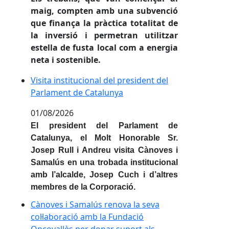
maig, compten amb una subvenció
que finança la pràctica totalitat de
la inversió i permetran utilitzar
estella de fusta local com a energia
neta i sostenible.
Visita institucional del president del Parlament de 
Visita institucional del president del
Parlament de Catalunya
01/08/2026
El president del Parlament de
Catalunya, el Molt Honorable Sr.
Josep Rull i Andreu visita Cànoves i
Samalús en una trobada institucional
amb l’alcalde, Josep Cuch i d’altres
membres de la Corporació.
Cànoves i Samalús renova la seva col·laboració amb 
Cànoves i Samalús renova la seva
col·laboració amb la Fundació
Oncovallès per donar suport als