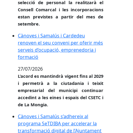
selecció de personal la realitzarà el
Consell Comarcal i les incorporacions
estan previstes a partir del mes de
setembre.
Cànoves i Samalús i Cardedeu renoven el seu conve
Cànoves i Samalús i Cardedeu
renoven el seu conveni per oferir més
serveis d’ocupació, emprenedoria i
formació
27/07/2026
L’acord es mantindrà vigent fins al 2029
i permetrà a la ciutadania i teixit
empresarial del municipi continuar
accedint a les eines i espais del CSETC i
de La Mongia.
Cànoves i Samalús s’adhereix al programa SeTDIBA p
Cànoves i Samalús s’adhereix al
programa SeTDIBA per accelerar la
transformació digital de l’Ajuntament