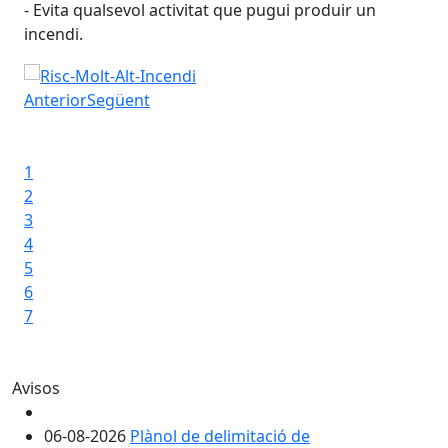
L'A
- Evita qualsevol activitat que pugui produir un
incendi.
Risc d'incendi: Nivell-3
Anterior
Següent
Iniciar presentació
Aturar presentació
1
2
3
4
5
6
7
Avisos
06-08-2026
Plànol de delimitació de