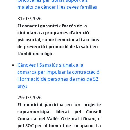
malalts de càncer i les seves famílies
31/07/2026
El conveni garanteix l'accés de la
ciutadania a programes d'atenció
psicosocial, suport emocional i accions
de prevenció i promoció de la salut en
l'àmbit oncològic.
Cànoves i Samalús s'uneix a la comarca per impulsa
Cànoves i Samalús s'uneix a la
comarca per impulsar la contractació
i formació de persones de més de 52
anys
29/07/2026
El municipi participa en un projecte
supramunicipal liderat pel Consell
Comarcal del Vallès Oriental i finançat
pel SOC per al foment de l'ocupació. La