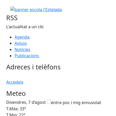
RSS
L'actualitat a un clic
Agenda
Avisos
Notícies
Publicacions
Adreces i telèfons
Accedeix
Meteo
Divendres, 7 d’agost
Dis
T.Màx: 33°
T.M
T.Min: 22°
T.M