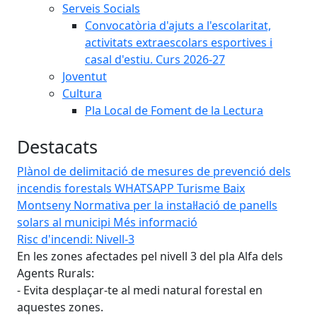
Serveis Socials
Convocatòria d'ajuts a l'escolaritat,
activitats extraescolars esportives i
casal d'estiu. Curs 2026-27
Joventut
Cultura
Pla Local de Foment de la Lectura
Destacats
Plànol de delimitació de mesures de prevenció dels
incendis forestals
WHATSAPP
Turisme Baix
Montseny
Normativa per la instal·lació de panells
solars al municipi
Més informació
Risc d'incendi: Nivell-3
L'A
En les zones afectades pel nivell 3 del pla Alfa dels
No 
Agents Rurals:
con
- Evita desplaçar-te al medi natural forestal en
un 
aquestes zones.