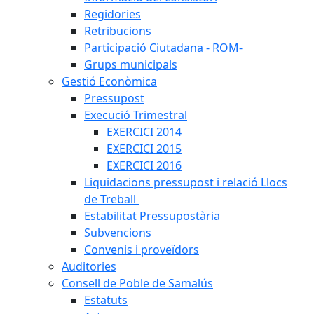
Regidories
Retribucions
Participació Ciutadana - ROM-
Grups municipals
Gestió Econòmica
Pressupost
Execució Trimestral
EXERCICI 2014
EXERCICI 2015
EXERCICI 2016
Liquidacions pressupost i relació Llocs
de Treball
Estabilitat Pressupostària
Subvencions
Convenis i proveïdors
Auditories
Consell de Poble de Samalús
Estatuts