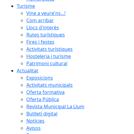
Turisme
Vine a veure'ns...!
Com arribar
Llocs d'interès
Rutes turístiques
Fires i festes
Activitats turístiques
Hosteleria i turísme
Patrimoni cultural
Actualitat
Exposicions
Activitats municipals
Oferta formativa
Oferta Pública
Revista Municipal La Llum
Butlletí digital
Notícies
Avisos