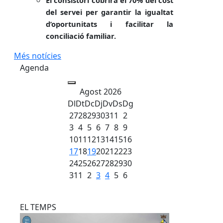
del servei per garantir la igualtat
d’oportunitats i facilitar la
conciliació familiar.
Més notícies
Agenda
Agost 2026
Dl
Dt
Dc
Dj
Dv
Ds
Dg
27
28
29
30
31
1
2
3
4
5
6
7
8
9
10
11
12
13
14
15
16
17
18
19
20
21
22
23
24
25
26
27
28
29
30
31
1
2
3
4
5
6
EL TEMPS