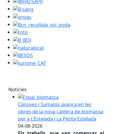
WHATSAPP
B-sang
onvas
Bcn_recollida_vol_poda
trito
B_BOJ
naturalocal
BESOS
turisme_CAT
Notícies
Cànoves i Samalús avança en les
obres de la nova caldera de biomassa
per a L’Estelada i La Petita Estelada
04-08-2026
Els treballs, que van començar al