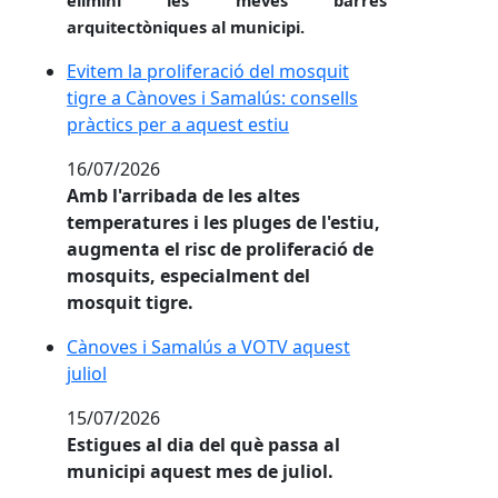
arquitectòniques al municipi.
Evitem la proliferació del mosquit tigre a Cànoves i
Evitem la proliferació del mosquit
tigre a Cànoves i Samalús: consells
pràctics per a aquest estiu
16/07/2026
Amb l'arribada de les altes
temperatures i les pluges de l'estiu,
augmenta el risc de proliferació de
mosquits, especialment del
mosquit tigre.
Cànoves i Samalús a VOTV aquest juliol
Cànoves i Samalús a VOTV aquest
juliol
15/07/2026
Estigues al dia del què passa al
municipi aquest mes de juliol.