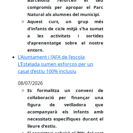
compromís per apropar el Parc
Natural als alumnes del municipi.
Aquest curs, un grup més
d'infants de cicle mitjà s'ha sumat
a les activitats i sortides
d'aprenentatge sobre el nostre
entorn.
L’Ajuntament i l’AFA de l’escola L’Estelada sumen es
L’Ajuntament i l’AFA de l’escola
L’Estelada sumen esforços per un
casal d’estiu 100% inclusiu
08/07/2026
Es formalitza un conveni de
col·laboració per finançar una
figura de vetlladora que
acompanyarà els infants amb
necessitats específiques durant el
lleure d'estiu.
El consistori cobrirà el 70% del cost