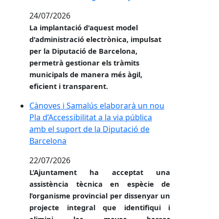
24/07/2026
La implantació d'aquest model
d'administració electrònica, impulsat
per la Diputació de Barcelona,
permetrà gestionar els tràmits
municipals de manera més àgil,
eficient i transparent.
Cànoves i Samalús elaborarà un nou Pla d’Accessibil
Cànoves i Samalús elaborarà un nou
Pla d’Accessibilitat a la via pública
amb el suport de la Diputació de
Barcelona
22/07/2026
L’Ajuntament ha acceptat una
assistència tècnica en espècie de
l’organisme provincial per dissenyar un
projecte integral que identifiqui i
elimini les meves barres