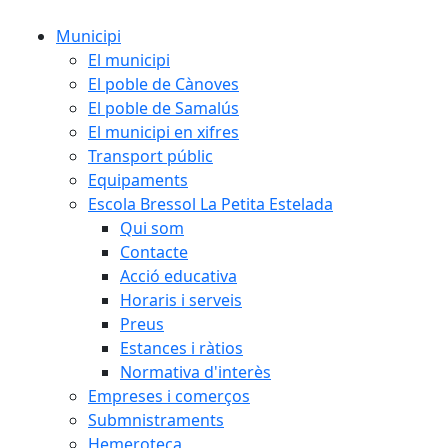
Municipi
El municipi
El poble de Cànoves
El poble de Samalús
El municipi en xifres
Transport públic
Equipaments
Escola Bressol La Petita Estelada
Qui som
Contacte
Acció educativa
Horaris i serveis
Preus
Estances i ràtios
Normativa d'interès
Empreses i comerços
Submnistraments
Hemeroteca