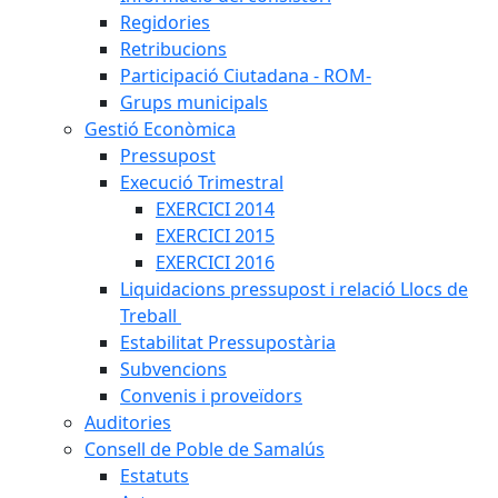
Regidories
Retribucions
Participació Ciutadana - ROM-
Grups municipals
Gestió Econòmica
Pressupost
Execució Trimestral
EXERCICI 2014
EXERCICI 2015
EXERCICI 2016
Liquidacions pressupost i relació Llocs de
Treball
Estabilitat Pressupostària
Subvencions
Convenis i proveïdors
Auditories
Consell de Poble de Samalús
Estatuts