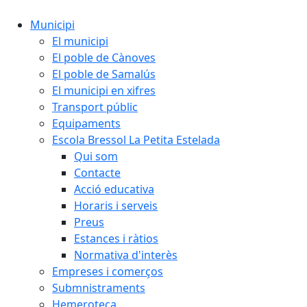
Municipi
El municipi
El poble de Cànoves
El poble de Samalús
El municipi en xifres
Transport públic
Equipaments
Escola Bressol La Petita Estelada
Qui som
Contacte
Acció educativa
Horaris i serveis
Preus
Estances i ràtios
Normativa d'interès
Empreses i comerços
Submnistraments
Hemeroteca