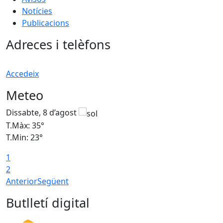
Notícies
Publicacions
Adreces i telèfons
Accedeix
Meteo
Dissabte, 8 d’agost
D
T.Màx: 35°
T
T.Min: 23°
T
1
2
Anterior
Següent
Butlletí digital