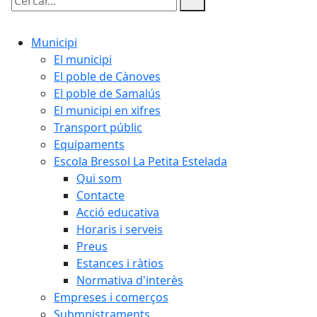
Cercar:
Municipi
El municipi
El poble de Cànoves
El poble de Samalús
El municipi en xifres
Transport públic
Equipaments
Escola Bressol La Petita Estelada
Qui som
Contacte
Acció educativa
Horaris i serveis
Preus
Estances i ràtios
Normativa d'interès
Empreses i comerços
Submnistraments