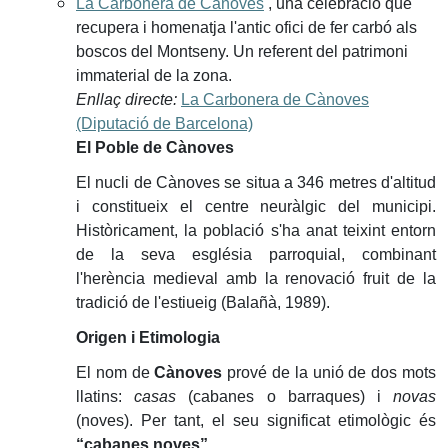
La Carbonera de Cànoves
, una celebració que
recupera i homenatja l'antic ofici de fer carbó als
boscos del Montseny. Un referent del patrimoni
immaterial de la zona.
Enllaç directe:
La Carbonera de Cànoves
(Diputació de Barcelona)
El Poble de Cànoves
El nucli de Cànoves se situa a 346 metres d'altitud
i constitueix el centre neuràlgic del municipi.
Històricament, la població s'ha anat teixint entorn
de la seva església parroquial, combinant
l'herència medieval amb la renovació fruit de la
tradició de l'estiueig (Balañà, 1989).
Origen i Etimologia
El nom de
Cànoves
prové de la unió de dos mots
llatins:
casas
(cabanes o barraques) i
novas
(noves). Per tant, el seu significat etimològic és
“cabanes noves”
.