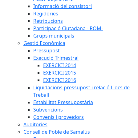
Informació del consistori
Regidories
Retribucions
Participació Ciutadana - ROM-
Grups municipals
Gestió Econòmica
Pressupost
Execució Trimestral
EXERCICI 2014
EXERCICI 2015
EXERCICI 2016
Liquidacions pressupost i relació Llocs de
Treball
Estabilitat Pressupostària
Subvencions
Convenis i proveïdors
Auditories
Consell de Poble de Samalús