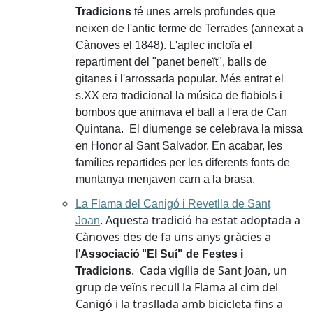
Tradicions
té unes arrels profundes que
neixen de l'antic terme de Terrades (annexat a
Cànoves el 1848). L'aplec incloïa el
repartiment del "panet beneït", balls de
gitanes i l'arrossada popular. Més entrat el
s.XX era tradicional la música de flabiols i
bombos que animava el ball a l'era de Can
Quintana. El diumenge se celebrava la missa
en Honor al Sant Salvador. En acabar, les
famílies repartides per les diferents fonts de
muntanya menjaven carn a la brasa.
La Flama del Canigó i Revetlla de Sant
Aquesta tradició ha estat adoptada a
Joan
.
Cànoves des de fa uns anys gràcies a
l'
Associació
"
El Suí" de Festes i
. Cada vigília de Sant Joan, un
Tradicions
grup de veïns recull la Flama al cim del
Canigó i la trasllada amb bicicleta fins a