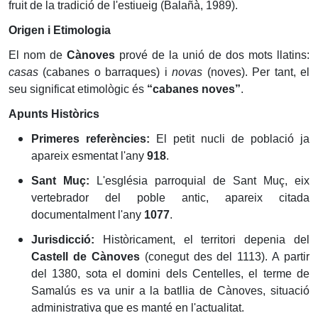
fruit de la tradició de l'estiueig (Balañà, 1989).
Origen i Etimologia
El nom de
Cànoves
prové de la unió de dos mots llatins:
casas
(cabanes o barraques) i
novas
(noves). Per tant, el
seu significat etimològic és
“cabanes noves”
.
Apunts Històrics
Primeres referències:
El petit nucli de població ja
apareix esmentat l'any
918
.
Sant Muç:
L'església parroquial de Sant Muç, eix
vertebrador del poble antic, apareix citada
documentalment l'any
1077
.
Jurisdicció:
Històricament, el territori depenia del
Castell de Cànoves
(conegut des del 1113). A partir
del 1380, sota el domini dels Centelles, el terme de
Samalús es va unir a la batllia de Cànoves, situació
administrativa que es manté en l'actualitat.