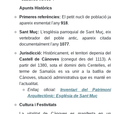
Apunts Històrics
Primeres referències:
El petit nucli de població ja
apareix esmentat l'any
918
.
Sant Muç:
L'església parroquial de Sant Muç, eix
vertebrador del poble antic, apareix citada
documentalment l'any
1077
.
Jurisdicció:
Històricament, el territori depenia del
Castell de Cànoves
(conegut des del 1113). A
partir del 1380, sota el domini dels Centelles, el
terme de Samalús es va unir a la batllia de
Cànoves, situació administrativa que es manté en
l'actualitat.
Enllaç oficial:
Inventari del Patrimoni
Arquitectònic: Església de Sant Muç
Cultura i Festivitats
La vitalitat de Cànoves es manifesta en un