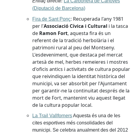
Enllaç directe:
La Carbonera de Cànoves
(Diputació de Barcelona)
Recuperada l'any 1981
Fira de Sant Ponç
:
per l'
Associació Cívica i Cultural
i la tasca
de
Ramon Fort
, aquesta fira és un
referent de la tradició herbolària i el
patrimoni rural al peu del Montseny.
L'esdeveniment, que destaca pel mercat
artesà de mel, herbes remeieres i mostres
d'oficis antics i activitats de cultura popular
que reivindiquen la identitat històrica del
municipi, va ser absorbit per l'Ajuntament
per garantir-ne la continuïtat després de la
mort de Fort, mantenint viu aquest llegat
de la cultura popular local.
La Trail Vallforners
Aquesta és una de les
cites esportives més consolidades del
municipi. Se celebra anualment des del 2012