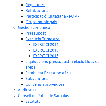
Regidories
Retribucions
Participació Ciutadana - ROM-
Grups municipals
Gestió Econòmica
Pressupost
Execució Trimestral
EXERCICI 2014
EXERCICI 2015
EXERCICI 2016
Liquidacions pressupost i relació Llocs de
Treball
Estabilitat Pressupostària
Subvencions
Convenis i proveïdors
Auditories
Consell de Poble de Samalús
Estatuts