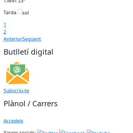
T.Min: 23°
T
Tarda
T
1
2
Anterior
Següent
Butlletí digital
Subscriu-te
Plànol / Carrers
Accedeix
Xarxes socials: