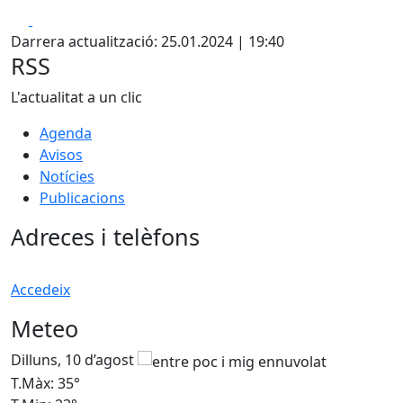
Facebook
X
Darrera actualització: 25.01.2024 | 19:40
RSS
L'actualitat a un clic
Agenda
Avisos
Notícies
Publicacions
Adreces i telèfons
Accedeix
Meteo
Dilluns, 10 d’agost
D
T.Màx: 35°
T