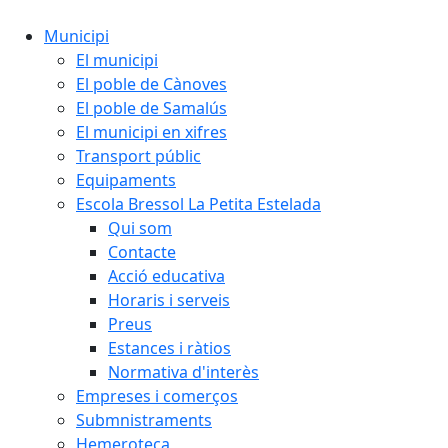
Municipi
El municipi
El poble de Cànoves
El poble de Samalús
El municipi en xifres
Transport públic
Equipaments
Escola Bressol La Petita Estelada
Qui som
Contacte
Acció educativa
Horaris i serveis
Preus
Estances i ràtios
Normativa d'interès
Empreses i comerços
Submnistraments
Hemeroteca