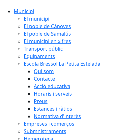
Municipi
El municipi
El poble de Cànoves
El poble de Samalús
El municipi en xifres
Transport públic
Equipaments
Escola Bressol La Petita Estelada
Qui som
Contacte
Acció educativa
Horaris i serveis
Preus
Estances i ràtios
Normativa d'interès
Empreses i comerços
Submnistraments
Hemeroteca