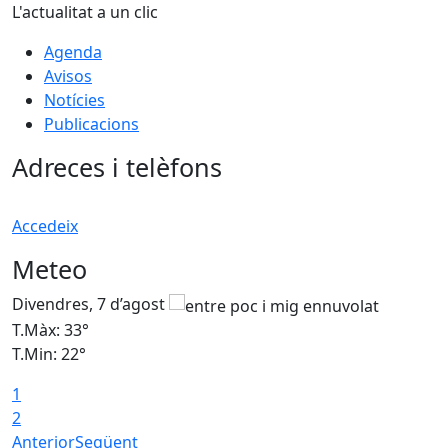
L'actualitat a un clic
Agenda
Avisos
Notícies
Publicacions
Adreces i telèfons
Accedeix
Meteo
Divendres, 7 d’agost
D
T.Màx: 33°
T
T.Min: 22°
T
1
2
Anterior
Següent