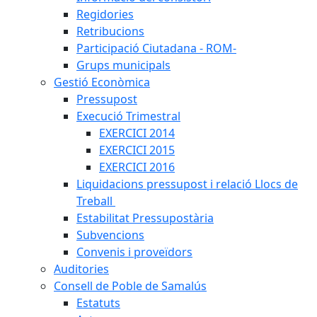
Regidories
Retribucions
Participació Ciutadana - ROM-
Grups municipals
Gestió Econòmica
Pressupost
Execució Trimestral
EXERCICI 2014
EXERCICI 2015
EXERCICI 2016
Liquidacions pressupost i relació Llocs de
Treball
Estabilitat Pressupostària
Subvencions
Convenis i proveïdors
Auditories
Consell de Poble de Samalús
Estatuts