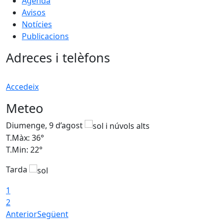
Agenda
Avisos
Notícies
Publicacions
Adreces i telèfons
Accedeix
Meteo
Diumenge, 9 d’agost
D
T.Màx: 36°
T
T.Min: 22°
T
Tarda
T
1
2
Anterior
Següent