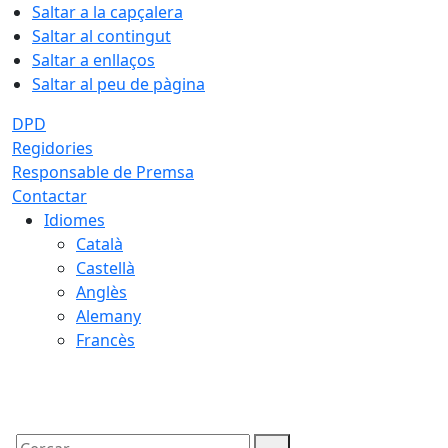
Saltar a la capçalera
Saltar al contingut
Saltar a enllaços
Saltar al peu de pàgina
DPD
Regidories
Responsable de Premsa
Contactar
Idiomes
Català
Castellà
Anglès
Alemany
Francès
08.08.2026 | 19:07