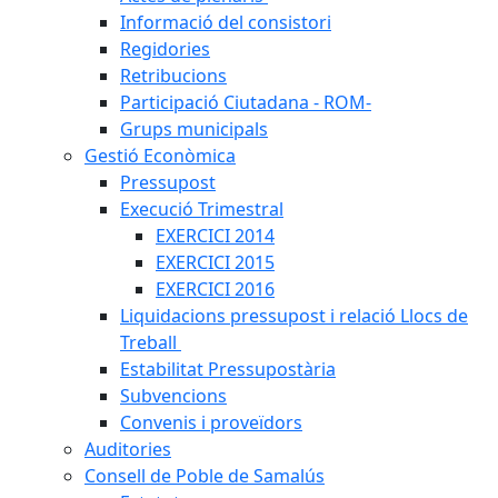
Informació del consistori
Regidories
Retribucions
Participació Ciutadana - ROM-
Grups municipals
Gestió Econòmica
Pressupost
Execució Trimestral
EXERCICI 2014
EXERCICI 2015
EXERCICI 2016
Liquidacions pressupost i relació Llocs de
Treball
Estabilitat Pressupostària
Subvencions
Convenis i proveïdors
Auditories
Consell de Poble de Samalús