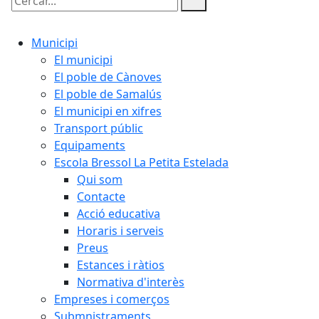
Cercar:
Municipi
El municipi
El poble de Cànoves
El poble de Samalús
El municipi en xifres
Transport públic
Equipaments
Escola Bressol La Petita Estelada
Qui som
Contacte
Acció educativa
Horaris i serveis
Preus
Estances i ràtios
Normativa d'interès
Empreses i comerços
Submnistraments