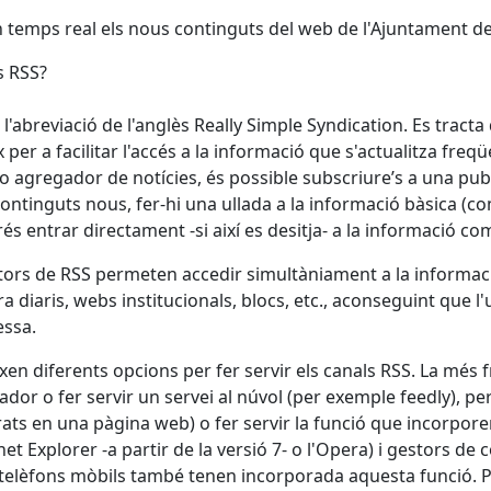
 temps real els nous continguts del web de l'Ajuntament d
s RSS?
 l'abreviació de l'anglès Really Simple Syndication. Es tract
x per a facilitar l'accés a la informació que s'actualitza fr
 o agregador de notícies, és possible subscriure’s a una p
continguts nous, fer-hi una ullada a la informació bàsica (com
rés entrar directament -si així es desitja- a la informació c
ctors de RSS permeten accedir simultàniament a la informació
a diaris, webs institucionals, blocs, etc., aconseguint que l'
essa.
ixen diferents opcions per fer servir els canals RSS. La més 
nador o fer servir un servei al núvol (per exemple feedly), per
rats en una pàgina web) o fer servir la funció que incorpor
rnet Explorer -a partir de la versió 7- o l'Opera) i gestors de
telèfons mòbils també tenen incorporada aquesta funció. 