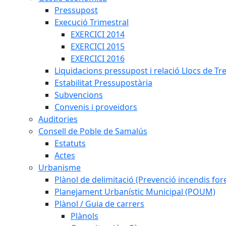
Pressupost
Execució Trimestral
EXERCICI 2014
EXERCICI 2015
EXERCICI 2016
Liquidacions pressupost i relació Llocs de Tr
Estabilitat Pressupostària
Subvencions
Convenis i proveïdors
Auditories
Consell de Poble de Samalús
Estatuts
Actes
Urbanisme
Plànol de delimitació (Prevenció incendis fore
Planejament Urbanístic Municipal (POUM)
Plànol / Guia de carrers
Plànols