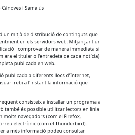
e Cànoves i Samalús
a d'un mitjà de distribució de continguts que
eqüentment en els servidors web. Mitjançant un
ublicació i comprovar de manera immediata si
 ara el titular o l'entradeta de cada notícia)
ompleta publicada en web.
 publicada a diferents llocs d'Internet,
usuari rebi a l'instant la informació que
freqüent consisteix a instal·lar un programa a
ò també és possible utilitzar lectors en línia
en molts navegadors (com el Firefox,
 correu electrònic (com el Thunderbird).
Per a més informació podeu consultar