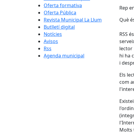
Oferta formativa
Rep en
Oferta Pública
Revista Municipal La Llum
Què é
Butlletí digital
Notícies
RSS és
Avisos
servei
Rss
lector
Agenda municipal
hi ha 
i desp
Els le
com ar
l'inter
Existe
l'ordi
(integ
l'Inte
Molts 