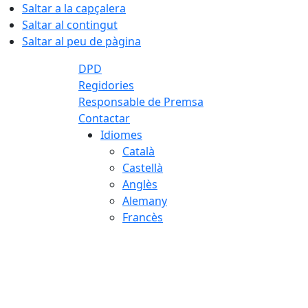
Saltar a la capçalera
Saltar al contingut
Saltar al peu de pàgina
DPD
Regidories
Responsable de Premsa
Contactar
Idiomes
Català
Castellà
Anglès
Alemany
Francès
06.08.2026 | 09:13