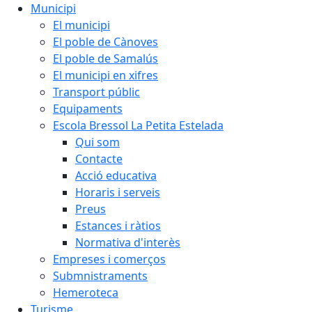
Municipi
El municipi
El poble de Cànoves
El poble de Samalús
El municipi en xifres
Transport públic
Equipaments
Escola Bressol La Petita Estelada
Qui som
Contacte
Acció educativa
Horaris i serveis
Preus
Estances i ràtios
Normativa d'interès
Empreses i comerços
Submnistraments
Hemeroteca
Turisme