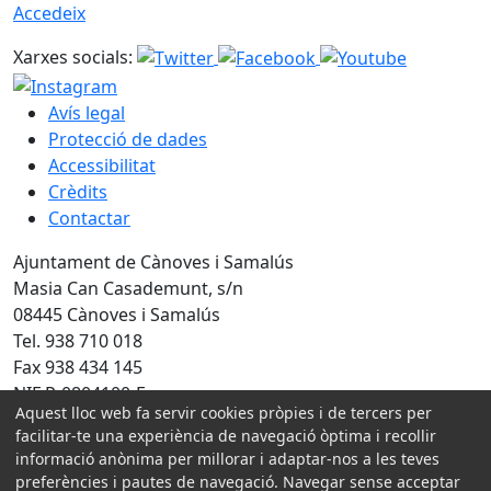
Accedeix
Xarxes socials:
Avís legal
Protecció de dades
Accessibilitat
Crèdits
Contactar
Ajuntament de Cànoves i Samalús
Masia Can Casademunt, s/n
08445 Cànoves i Samalús
Tel. 938 710 018
Fax 938 434 145
NIF P-0804100-F
Aquest lloc web fa servir cookies pròpies i de tercers per
facilitar-te una experiència de navegació òptima i recollir
Amb la col·laboració de:
informació anònima per millorar i adaptar-nos a les teves
preferències i pautes de navegació. Navegar sense acceptar