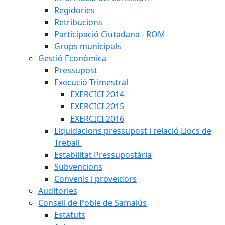
Regidories
Retribucions
Participació Ciutadana - ROM-
Grups municipals
Gestió Econòmica
Pressupost
Execució Trimestral
EXERCICI 2014
EXERCICI 2015
EXERCICI 2016
Liquidacions pressupost i relació Llocs de
Treball
Estabilitat Pressupostària
Subvencions
Convenis i proveïdors
Auditories
Consell de Poble de Samalús
Estatuts