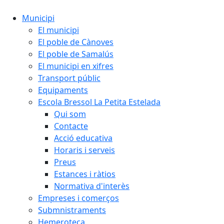
Municipi
El municipi
El poble de Cànoves
El poble de Samalús
El municipi en xifres
Transport públic
Equipaments
Escola Bressol La Petita Estelada
Qui som
Contacte
Acció educativa
Horaris i serveis
Preus
Estances i ràtios
Normativa d'interès
Empreses i comerços
Submnistraments
Hemeroteca