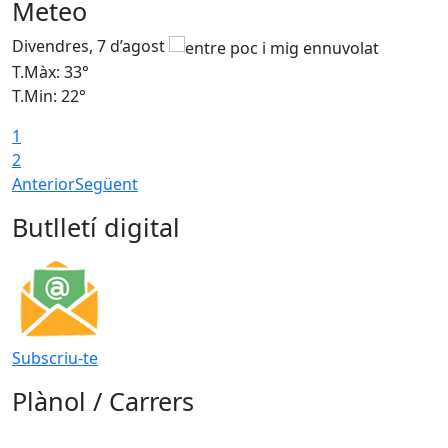
Meteo
Divendres, 7 d’agost
D
T.Màx: 33°
T
T.Min: 22°
T
1
2
Anterior
Següent
Butlletí digital
Subscriu-te
Plànol / Carrers