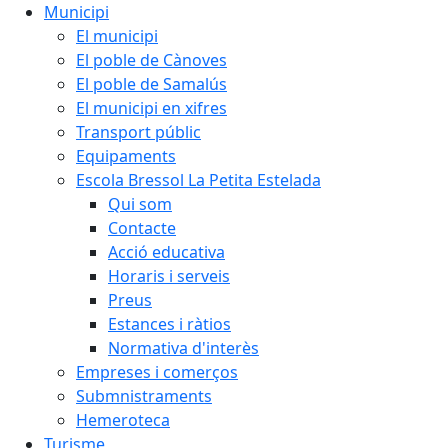
Municipi
El municipi
El poble de Cànoves
El poble de Samalús
El municipi en xifres
Transport públic
Equipaments
Escola Bressol La Petita Estelada
Qui som
Contacte
Acció educativa
Horaris i serveis
Preus
Estances i ràtios
Normativa d'interès
Empreses i comerços
Submnistraments
Hemeroteca
Turisme