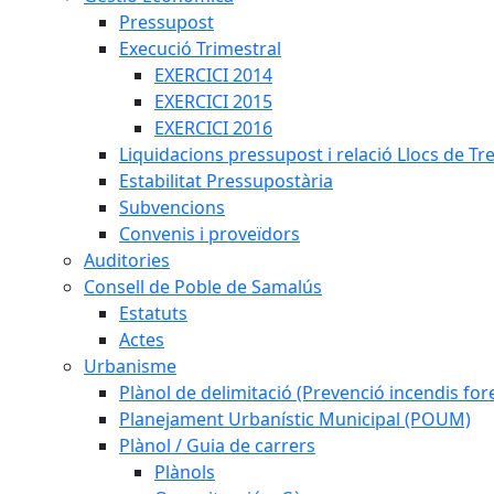
Pressupost
Execució Trimestral
EXERCICI 2014
EXERCICI 2015
EXERCICI 2016
Liquidacions pressupost i relació Llocs de Tr
Estabilitat Pressupostària
Subvencions
Convenis i proveïdors
Auditories
Consell de Poble de Samalús
Estatuts
Actes
Urbanisme
Plànol de delimitació (Prevenció incendis fore
Planejament Urbanístic Municipal (POUM)
Plànol / Guia de carrers
Plànols