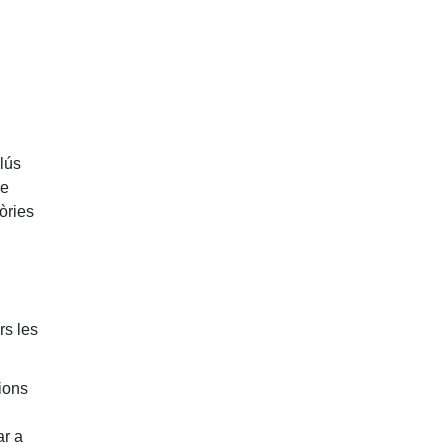
lús
ue
tòries
rs les
cions
ar a