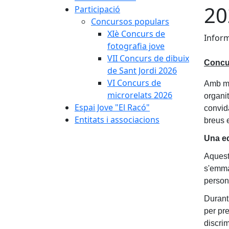
20
Participació
Concursos populars
XIè Concurs de
Infor
fotografia jove
VII Concurs de dibuix
Concur
de Sant Jordi 2026
VI Concurs de
Amb mo
microrelats 2026
organi
Espai Jove "El Racó"
convida
Entitats i associacions
breus 
Una ed
Aquest 
s'emmar
person
Durant 
per pre
discri