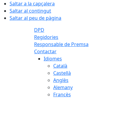
Saltar a la capçalera
Saltar al contingut
Saltar al peu de pàgina
DPD
Regidories
Responsable de Premsa
Contactar
Idiomes
Català
Castellà
Anglès
Alemany
Francès
06.08.2026 | 05:43