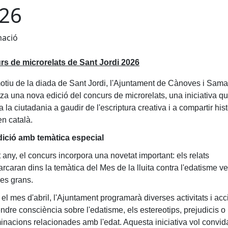
26
mació
s de microrelats de Sant Jordi 2026
tiu de la diada de Sant Jordi, l'Ajuntament de Cànoves i Sama
tza una nova edició del concurs de microrelats, una iniciativa q
 la ciutadania a gaudir de l'escriptura creativa i a compartir his
en català.
ició amb temàtica especial
any, el concurs incorpora una novetat important: els relats
caran dins la temàtica del Mes de la lluita contra l'edatisme ve
es grans.
el mes d'abril, l'Ajuntament programarà diverses activitats i ac
ndre consciència sobre l'edatisme, els estereotips, prejudicis o
minacions relacionades amb l'edat. Aquesta iniciativa vol convid