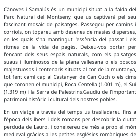
Cànoves i Samalús és un municipi situat a la falda del
Parc Natural del Montseny, que us captivarà pel seu
fascinant mosaic de paisatges. Passegeu per camins i
corriols, on topareu amb desenes de masies disperses,
en les quals s'ha mantingut l'essència del passat i els
ritmes de la vida de pagès. Deixeu-vos portar per
l'encant dels seus espais naturals, com els paisatges
suaus i lluminosos de la plana vallesana o els boscos
majestuosos i centenaris situats al cor de la muntanya,
tot fent camí cap al Castanyer de Can Cuch o els cims
que coronen el municipi, Roca Centella (1.001 m), el Sui
(1.319 m) i la Serra de Palestrins.Gaudiu de l'important
patrimoni històric i cultural dels nostres pobles.
En un viatge a través del temps us traslladareu fins a
l'època dels ibers i dels romans per descobrir la ciutat
perduda de Lauro, i coneixereu de més a prop el món
medieval gràcies a les petites esglésies romàniques de