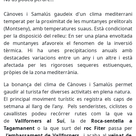
Cànoves i Samalús gaudeix d'un clima mediterrani
temperat per la proximitat de les muntanyes prelitorals
(Montseny), amb temperatures suaus. Està condicionat
per la disposició del relleu: En ser una plana envoltada
de muntanyes afavoreix el fenomen de la inversió
tèrmica. Hi ha unes precipitacions anuals amb
destacades variacions entre un any i un altre i està
afectada per les rigoroses sequeres estiuenques,
pròpies de la zona mediterrània.
La bonança del clima de Cànoves i Samalús permet
gaudir al turista fer diverses activitats en plena natura.
El principal moviment turístic es registra els caps de
setmana al llarg de l'any. Pels senderistes, ciclistes o
cavallistes podeu recórrer rutes com la que va
de
Vallforners al Suí
, la de
Roca-sentella a
Tagamanent
o la que surt del
roc Fiter
passa per
l'embassament de Vallforners
i acaba al
veïnat de