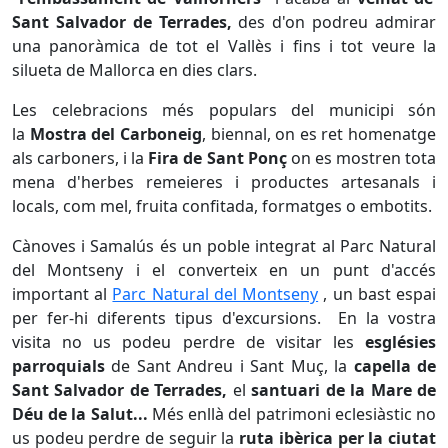
Sant Salvador de Terrades,
des d'on podreu admirar
una panoràmica de tot el Vallès i fins i tot veure la
silueta de Mallorca en dies clars.
Les celebracions més populars del municipi són
la
Mostra del Carboneig
, biennal, on es ret homenatge
als carboners, i la
Fira de Sant Ponç
on es mostren tota
mena d'herbes remeieres i productes artesanals i
locals, com mel, fruita confitada, formatges o embotits.
Cànoves i Samalús és un poble integrat al Parc Natural
del Montseny i el converteix en un punt d'accés
important al
Parc Natural del Montseny
, un bast espai
per fer-hi diferents tipus d'excursions. En la vostra
visita no us podeu perdre de visitar les
esglésies
parroquials
de Sant Andreu i Sant Muç, la
capella de
Sant Salvador de Terrades,
el
santuari de la Mare de
Déu de la Salut...
Més enllà del patrimoni eclesiàstic no
us podeu perdre de seguir la
ruta
ibèrica per la ciutat