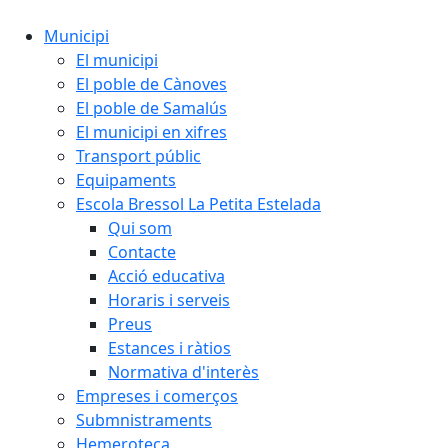
Municipi
El municipi
El poble de Cànoves
El poble de Samalús
El municipi en xifres
Transport públic
Equipaments
Escola Bressol La Petita Estelada
Qui som
Contacte
Acció educativa
Horaris i serveis
Preus
Estances i ràtios
Normativa d'interès
Empreses i comerços
Submnistraments
Hemeroteca