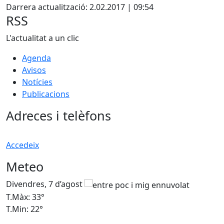
Darrera actualització: 2.02.2017 | 09:54
RSS
L'actualitat a un clic
Agenda
Avisos
Notícies
Publicacions
Adreces i telèfons
Accedeix
Meteo
Divendres, 7 d’agost
D
T.Màx: 33°
T
T.Min: 22°
T