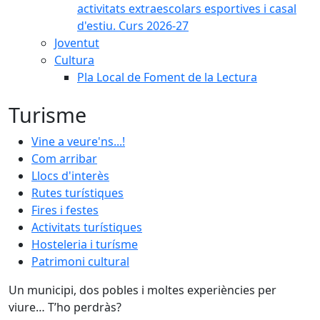
activitats extraescolars esportives i casal
d'estiu. Curs 2026-27
Joventut
Cultura
Pla Local de Foment de la Lectura
Turisme
Vine a veure'ns...!
Com arribar
Llocs d'interès
Rutes turístiques
Fires i festes
Activitats turístiques
Hosteleria i turísme
Patrimoni cultural
Un municipi, dos pobles i moltes experiències per
viure… T’ho perdràs?