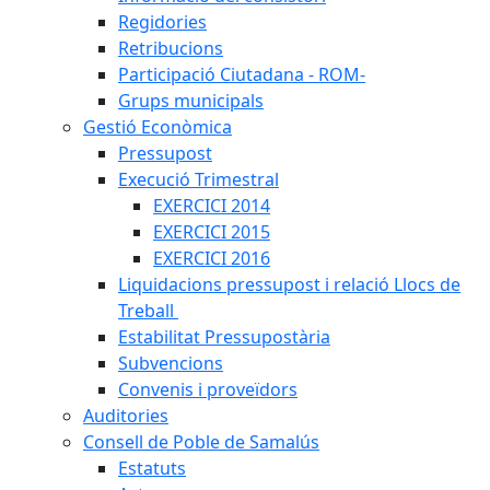
Regidories
Retribucions
Participació Ciutadana - ROM-
Grups municipals
Gestió Econòmica
Pressupost
Execució Trimestral
EXERCICI 2014
EXERCICI 2015
EXERCICI 2016
Liquidacions pressupost i relació Llocs de
Treball
Estabilitat Pressupostària
Subvencions
Convenis i proveïdors
Auditories
Consell de Poble de Samalús
Estatuts