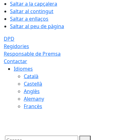
Saltar a la capçalera
Saltar al contingut
Saltar a enllaços
Saltar al peu de pàgina
DPD
Regidories
Responsable de Premsa
Contactar
Idiomes
Català
Castellà
Anglès
Alemany
Francès
09.08.2026 | 07:28