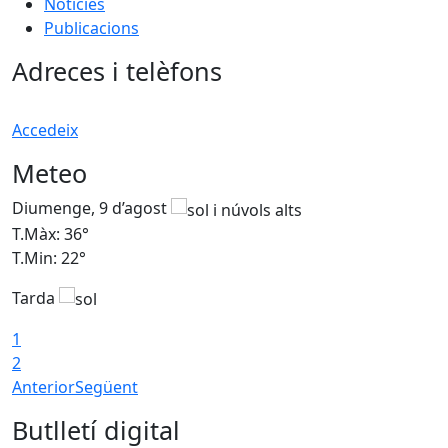
Notícies
Publicacions
Adreces i telèfons
Accedeix
Meteo
Diumenge, 9 d’agost
D
T.Màx: 36°
T
T.Min: 22°
T
Tarda
T
1
2
Anterior
Següent
Butlletí digital