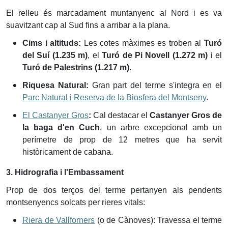
El relleu és marcadament muntanyenc al Nord i es va
suavitzant cap al Sud fins a arribar a la plana.
Cims i altituds:
Les cotes màximes es troben al
Turó
del Suí (1.235 m)
, el
Turó de Pi Novell (1.272 m)
i el
Turó de Palestrins (1.217 m)
.
Riquesa Natural:
Gran part del terme s'integra en el
Parc Natural i Reserva de la Biosfera del Montseny
.
El Castanyer Gros
:
Cal destacar el
Castanyer Gros de
la baga d'en Cuch
, un arbre excepcional amb un
perímetre de prop de 12 metres que ha servit
històricament de cabana.
3. Hidrografia i l'Embassament
Prop de dos terços del terme pertanyen als pendents
montsenyencs solcats per rieres vitals:
Riera de Vallforners
(o de Cànoves): Travessa el terme