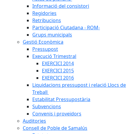
Informació del consistori
Regidories
Retribucions
Participació Ciutadana - ROM-
Grups municipals
Gestió Econòmica
Pressupost
Execució Trimestral
EXERCICI 2014
EXERCICI 2015
EXERCICI 2016
Liquidacions pressupost i relació Llocs de
Treball
Estabilitat Pressupostària
Subvencions
Convenis i proveïdors
Auditories
Consell de Poble de Samalús