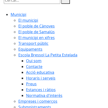
Cercar:
Municipi
El municipi
El poble de Cànoves
El poble de Samalús
El municipi en xifres
Transport públic
Equipaments
Escola Bressol La Petita Estelada
Qui som
Contacte
Acció educativa
Horaris i serveis
Preus
Estances i ràtios
Normativa d'interès
Empreses i comerços
Submnistraments