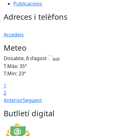
Publicacions
Adreces i telèfons
Accedeix
Meteo
Dissabte, 8 d’agost
D
T.Màx: 35°
T
T.Min: 23°
T
1
2
Anterior
Següent
Butlletí digital