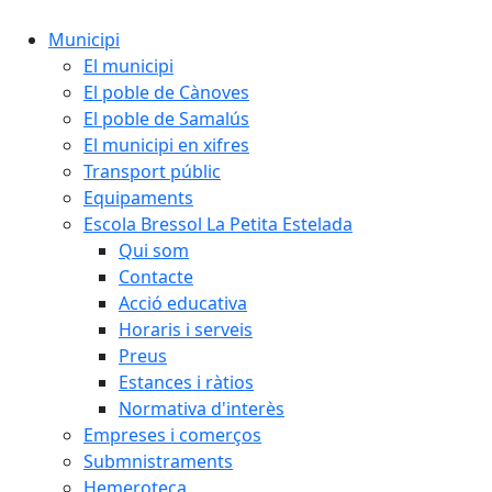
Municipi
El municipi
El poble de Cànoves
El poble de Samalús
El municipi en xifres
Transport públic
Equipaments
Escola Bressol La Petita Estelada
Qui som
Contacte
Acció educativa
Horaris i serveis
Preus
Estances i ràtios
Normativa d'interès
Empreses i comerços
Submnistraments
Hemeroteca