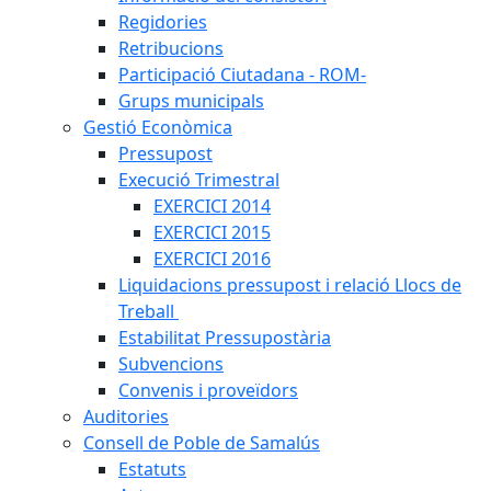
Regidories
Retribucions
Participació Ciutadana - ROM-
Grups municipals
Gestió Econòmica
Pressupost
Execució Trimestral
EXERCICI 2014
EXERCICI 2015
EXERCICI 2016
Liquidacions pressupost i relació Llocs de
Treball
Estabilitat Pressupostària
Subvencions
Convenis i proveïdors
Auditories
Consell de Poble de Samalús
Estatuts