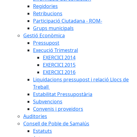
Regidories
Retribucions
Participació Ciutadana - ROM-
Grups municipals
Gestió Econòmica
Pressupost
Execució Trimestral
EXERCICI 2014
EXERCICI 2015
EXERCICI 2016
Liquidacions pressupost i relació Llocs de
Treball
Estabilitat Pressupostària
Subvencions
Convenis i proveïdors
Auditories
Consell de Poble de Samalús
Estatuts