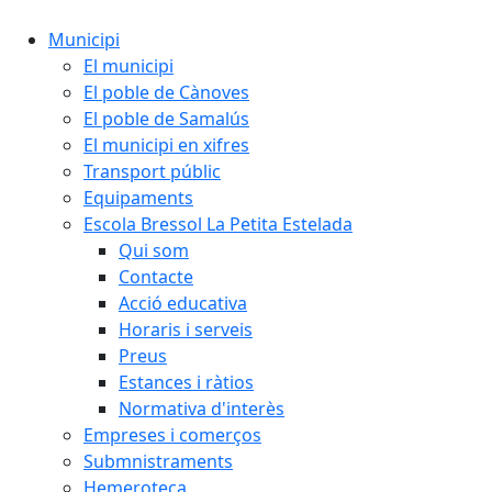
Municipi
El municipi
El poble de Cànoves
El poble de Samalús
El municipi en xifres
Transport públic
Equipaments
Escola Bressol La Petita Estelada
Qui som
Contacte
Acció educativa
Horaris i serveis
Preus
Estances i ràtios
Normativa d'interès
Empreses i comerços
Submnistraments
Hemeroteca