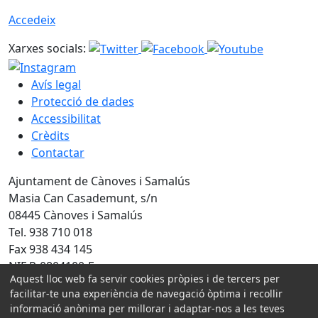
Accedeix
Xarxes socials:
Avís legal
Protecció de dades
Accessibilitat
Crèdits
Contactar
Ajuntament de Cànoves i Samalús
Masia Can Casademunt, s/n
08445 Cànoves i Samalús
Tel. 938 710 018
Fax 938 434 145
NIF P-0804100-F
Aquest lloc web fa servir cookies pròpies i de tercers per
facilitar-te una experiència de navegació òptima i recollir
Amb la col·laboració de:
informació anònima per millorar i adaptar-nos a les teves