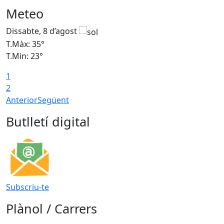
Meteo
Dissabte, 8 d’agost
D
T.Màx: 35°
T
T.Min: 23°
T
1
2
Anterior
Següent
Butlletí digital
Subscriu-te
Plànol / Carrers