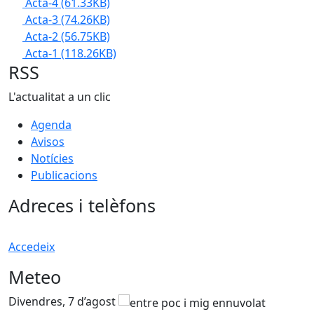
Acta-4
(61.33KB)
Acta-3
(74.26KB)
Acta-2
(56.75KB)
Acta-1
(118.26KB)
RSS
L'actualitat a un clic
Agenda
Avisos
Notícies
Publicacions
Adreces i telèfons
Accedeix
Meteo
Divendres, 7 d’agost
D