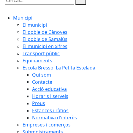
Cercar:
Municipi
El municipi
El poble de Cànoves
El poble de Samalús
El municipi en xifres
Transport públic
Equipaments
Escola Bressol La Petita Estelada
Qui som
Contacte
Acció educativa
Horaris i serveis
Preus
Estances i ràtios
Normativa d'interès
Empreses i comerços
Submnistraments