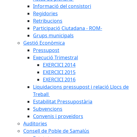
Informació del consistori
Regidories
Retribucions
Participació Ciutadana - ROM-
Grups municipals
Gestió Econòmica
Pressupost
Execució Trimestral
EXERCICI 2014
EXERCICI 2015
EXERCICI 2016
Liquidacions pressupost i relació Llocs de
Treball
Estabilitat Pressupostària
Subvencions
Convenis i proveïdors
Auditories
Consell de Poble de Samalús