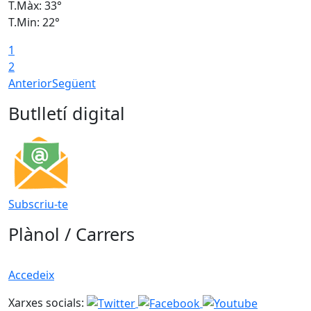
T.Màx: 33°
T
T.Min: 22°
T
1
2
Anterior
Següent
Butlletí digital
Subscriu-te
Plànol / Carrers
Accedeix
Xarxes socials: