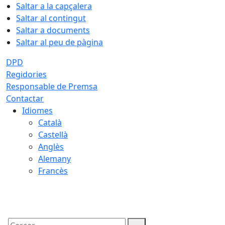
Saltar a la capçalera
Saltar al contingut
Saltar a documents
Saltar al peu de pàgina
DPD
Regidories
Responsable de Premsa
Contactar
Idiomes
Català
Castellà
Anglès
Alemany
Francès
07.08.2026 | 13:11