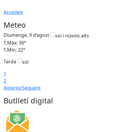
Accedeix
Meteo
Diumenge, 9 d’agost
D
T.Màx: 36°
T
T.Min: 22°
T
Tarda
T
1
2
Anterior
Següent
Butlletí digital