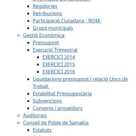
Regidories
Retribucions
Participació Ciutadana - ROM-
Grups municipals
Gestió Econòmica
Pressupost
Execució Trimestral
EXERCICI 2014
EXERCICI 2015
EXERCICI 2016
Liquidacions pressupost i relació Llocs de
Treball
Estabilitat Pressupostària
Subvencions
Convenis i proveïdors
Auditories
Consell de Poble de Samalús
Estatuts