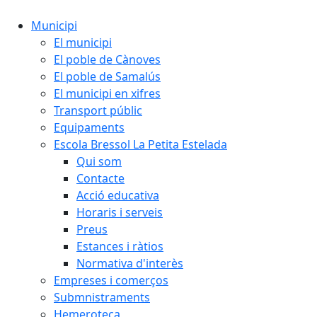
Municipi
El municipi
El poble de Cànoves
El poble de Samalús
El municipi en xifres
Transport públic
Equipaments
Escola Bressol La Petita Estelada
Qui som
Contacte
Acció educativa
Horaris i serveis
Preus
Estances i ràtios
Normativa d'interès
Empreses i comerços
Submnistraments
Hemeroteca