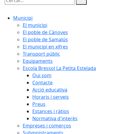
Cercar:
Municipi
El municipi
El poble de Cànoves
El poble de Samalús
El municipi en xifres
Transport públic
Equipaments
Escola Bressol La Petita Estelada
Qui som
Contacte
Acció educativa
Horaris i serveis
Preus
Estances i ràtios
Normativa d'interès
Empreses i comerços
Submnistraments