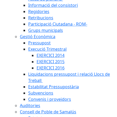
Informació del consistori
Regidories
Retribucions
Participació Ciutadana - ROM-
Grups municipals
Gestió Econòmica
Pressupost
Execució Trimestral
EXERCICI 2014
EXERCICI 2015
EXERCICI 2016
Liquidacions pressupost i relació Llocs de
Treball
Estabilitat Pressupostària
Subvencions
Convenis i proveïdors
Auditories
Consell de Poble de Samalús