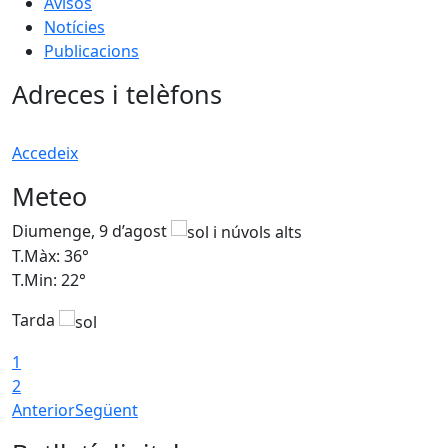
Avisos
Notícies
Publicacions
Adreces i telèfons
Accedeix
Meteo
Diumenge, 9 d’agost
D
T.Màx: 36°
T
T.Min: 22°
T
Tarda
T
1
2
Anterior
Següent