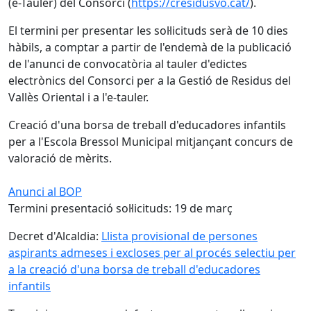
(e-Tauler) del Consorci (
https://cresidusvo.cat/
).
El termini per presentar les sol·licituds serà de 10 dies
hàbils, a comptar a partir de l'endemà de la publicació
de l'anunci de convocatòria al tauler d'edictes
electrònics del Consorci per a la Gestió de Residus del
Vallès Oriental i a l'e-tauler.
Creació d'una borsa de treball d'educadores infantils
per a l'Escola Bressol Municipal mitjançant concurs de
valoració de mèrits.
Anunci al BOP
Termini presentació sol·licituds: 19 de març
Decret d'Alcaldia:
Llista provisional de persones
aspirants admeses i excloses per al procés selectiu per
a la creació d'una borsa de treball d'educadores
infantils