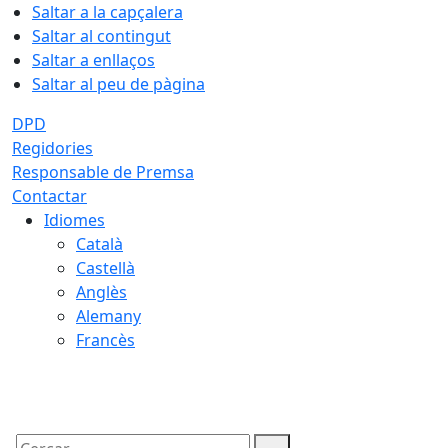
Saltar a la capçalera
Saltar al contingut
Saltar a enllaços
Saltar al peu de pàgina
DPD
Regidories
Responsable de Premsa
Contactar
Idiomes
Català
Castellà
Anglès
Alemany
Francès
09.08.2026 | 07:55