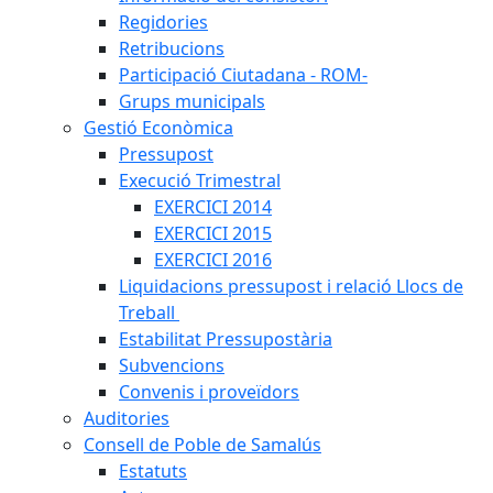
Regidories
Retribucions
Participació Ciutadana - ROM-
Grups municipals
Gestió Econòmica
Pressupost
Execució Trimestral
EXERCICI 2014
EXERCICI 2015
EXERCICI 2016
Liquidacions pressupost i relació Llocs de
Treball
Estabilitat Pressupostària
Subvencions
Convenis i proveïdors
Auditories
Consell de Poble de Samalús
Estatuts