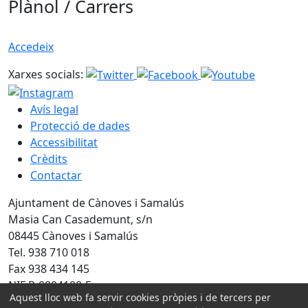
Plànol / Carrers
Accedeix
Xarxes socials:
Avís legal
Protecció de dades
Accessibilitat
Crèdits
Contactar
Ajuntament de Cànoves i Samalús
Masia Can Casademunt, s/n
08445 Cànoves i Samalús
Tel. 938 710 018
Fax 938 434 145
NIF P-0804100-F
Aquest lloc web fa servir cookies pròpies i de tercers per