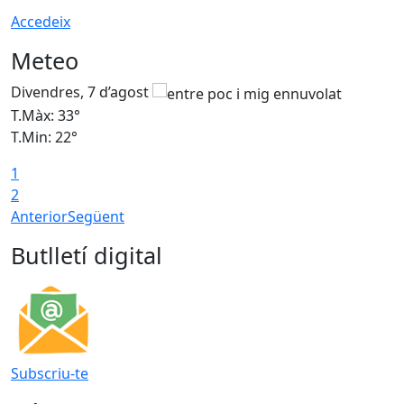
Accedeix
Meteo
Divendres, 7 d’agost
D
T.Màx: 33°
T
T.Min: 22°
T
1
2
Anterior
Següent
Butlletí digital
Subscriu-te