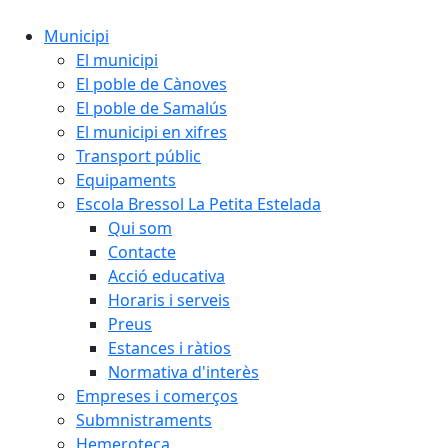
Municipi
El municipi
El poble de Cànoves
El poble de Samalús
El municipi en xifres
Transport públic
Equipaments
Escola Bressol La Petita Estelada
Qui som
Contacte
Acció educativa
Horaris i serveis
Preus
Estances i ràtios
Normativa d'interès
Empreses i comerços
Submnistraments
Hemeroteca