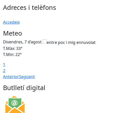
Adreces i telèfons
Accedeix
Meteo
Divendres, 7 d’agost
D
T.Màx: 33°
T
T.Min: 22°
T
1
2
Anterior
Següent
Butlletí digital