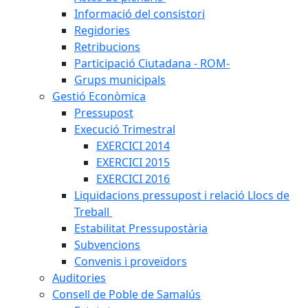
Informació del consistori
Regidories
Retribucions
Participació Ciutadana - ROM-
Grups municipals
Gestió Econòmica
Pressupost
Execució Trimestral
EXERCICI 2014
EXERCICI 2015
EXERCICI 2016
Liquidacions pressupost i relació Llocs de
Treball
Estabilitat Pressupostària
Subvencions
Convenis i proveïdors
Auditories
Consell de Poble de Samalús