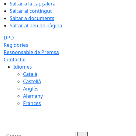
Saltar a la capçalera
Saltar al contingut
Saltar a documents
Saltar al peu de pàgina
DPD
Regidories
Responsable de Premsa
Contactar
Idiomes
Català
Castellà
Anglès
Alemany
Francès
06.08.2026 | 21:10