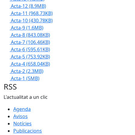
Acta-12
(8.9MB)
Acta-11
(968.73KB)
Acta-10
(430.78KB)
Acta-9
(1.6MB)
Acta-8
(843.08KB)
Acta-7
(106.46KB)
Acta-6
(595.61KB)
Acta-5
(753.92KB)
Acta-4
(658.04KB)
Acta-2
(2.3MB)
Acta-1
(5MB)
RSS
L'actualitat a un clic
Agenda
Avisos
Notícies
Publicacions