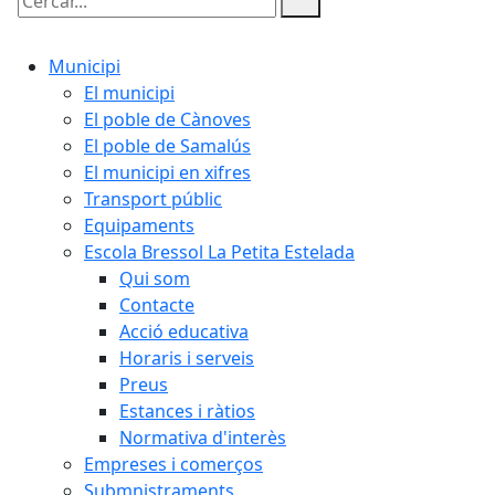
Cercar:
Municipi
El municipi
El poble de Cànoves
El poble de Samalús
El municipi en xifres
Transport públic
Equipaments
Escola Bressol La Petita Estelada
Qui som
Contacte
Acció educativa
Horaris i serveis
Preus
Estances i ràtios
Normativa d'interès
Empreses i comerços
Submnistraments