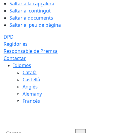
Saltar a la capçalera
Saltar al contingut
Saltar a documents
Saltar al peu de pàgina
DPD
Regidories
Responsable de Premsa
Contactar
Idiomes
Català
Castellà
Anglès
Alemany
Francès
10.08.2026 | 20:02