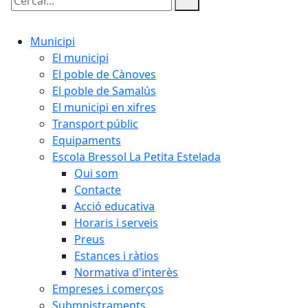
Cercar:
Municipi
El municipi
El poble de Cànoves
El poble de Samalús
El municipi en xifres
Transport públic
Equipaments
Escola Bressol La Petita Estelada
Qui som
Contacte
Acció educativa
Horaris i serveis
Preus
Estances i ràtios
Normativa d'interès
Empreses i comerços
Submnistraments