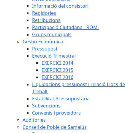
Informació del consistori
Regidories
Retribucions
Participació Ciutadana - ROM-
Grups municipals
Gestió Econòmica
Pressupost
Execució Trimestral
EXERCICI 2014
EXERCICI 2015
EXERCICI 2016
Liquidacions pressupost i relació Llocs de
Treball
Estabilitat Pressupostària
Subvencions
Convenis i proveïdors
Auditories
Consell de Poble de Samalús