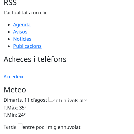
RSS
L'actualitat a un clic
Agenda
Avisos
Notícies
Publicacions
Adreces i telèfons
Accedeix
Meteo
Dimarts, 11 d’agost
D
T.Màx: 35°
T
T.Min: 24°
T
Tarda
T