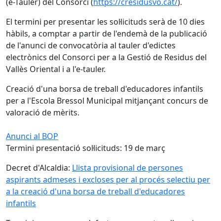
(e-Tauler) del Consorci (
https://cresidusvo.cat/
).
El termini per presentar les sol·licituds serà de 10 dies
hàbils, a comptar a partir de l'endemà de la publicació
de l'anunci de convocatòria al tauler d'edictes
electrònics del Consorci per a la Gestió de Residus del
Vallès Oriental i a l'e-tauler.
Creació d'una borsa de treball d'educadores infantils
per a l'Escola Bressol Municipal mitjançant concurs de
valoració de mèrits.
Anunci al BOP
Termini presentació sol·licituds: 19 de març
Decret d'Alcaldia:
Llista provisional de persones
aspirants admeses i excloses per al procés selectiu per
a la creació d'una borsa de treball d'educadores
infantils