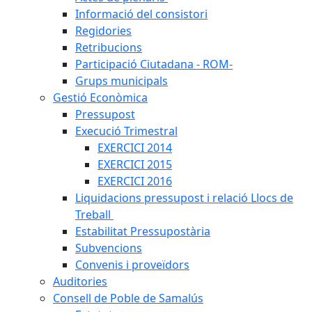
Informació del consistori
Regidories
Retribucions
Participació Ciutadana - ROM-
Grups municipals
Gestió Econòmica
Pressupost
Execució Trimestral
EXERCICI 2014
EXERCICI 2015
EXERCICI 2016
Liquidacions pressupost i relació Llocs de
Treball
Estabilitat Pressupostària
Subvencions
Convenis i proveïdors
Auditories
Consell de Poble de Samalús