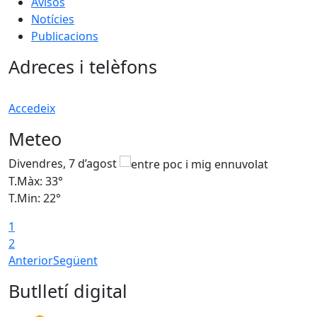
Avisos
Notícies
Publicacions
Adreces i telèfons
Accedeix
Meteo
Divendres, 7 d’agost
D
T.Màx: 33°
T
T.Min: 22°
T
1
2
Anterior
Següent
Butlletí digital