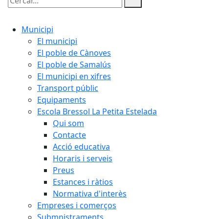
Cercar:
Municipi
El municipi
El poble de Cànoves
El poble de Samalús
El municipi en xifres
Transport públic
Equipaments
Escola Bressol La Petita Estelada
Qui som
Contacte
Acció educativa
Horaris i serveis
Preus
Estances i ràtios
Normativa d'interès
Empreses i comerços
Submnistraments