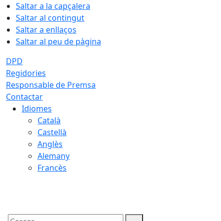
Saltar a la capçalera
Saltar al contingut
Saltar a enllaços
Saltar al peu de pàgina
DPD
Regidories
Responsable de Premsa
Contactar
Idiomes
Català
Castellà
Anglès
Alemany
Francès
06.08.2026 | 21:42