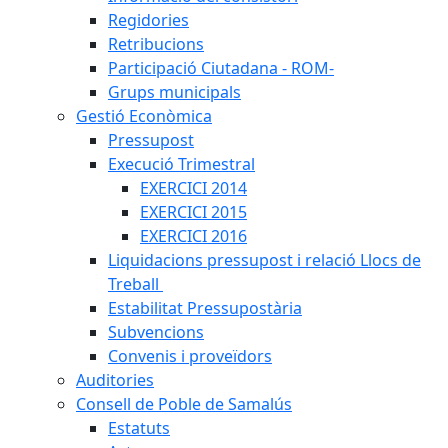
Regidories
Retribucions
Participació Ciutadana - ROM-
Grups municipals
Gestió Econòmica
Pressupost
Execució Trimestral
EXERCICI 2014
EXERCICI 2015
EXERCICI 2016
Liquidacions pressupost i relació Llocs de
Treball
Estabilitat Pressupostària
Subvencions
Convenis i proveïdors
Auditories
Consell de Poble de Samalús
Estatuts