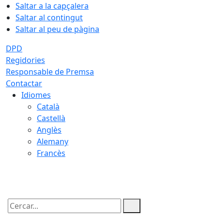
Saltar a la capçalera
Saltar al contingut
Saltar al peu de pàgina
DPD
Regidories
Responsable de Premsa
Contactar
Idiomes
Català
Castellà
Anglès
Alemany
Francès
08.08.2026 | 04:18
Cercar: