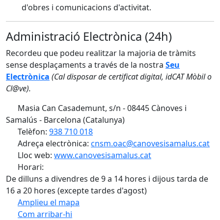
d'obres i comunicacions d'activitat.
Administració Electrònica (24h)
Recordeu que podeu realitzar la majoria de tràmits
sense desplaçaments a través de la nostra
Seu
Electrònica
(Cal disposar de certificat digital, idCAT Mòbil o
Cl@ve).
Masia Can Casademunt, s/n - 08445 Cànoves i
Samalús - Barcelona (Catalunya)
Telèfon:
938 710 018
Adreça electrònica:
cnsm.oac@canovesisamalus.cat
Lloc web:
www.canovesisamalus.cat
Horari:
De dilluns a divendres de 9 a 14 hores i dijous tarda de
16 a 20 hores (excepte tardes d'agost)
Amplieu el mapa
Com arribar-hi
Leaflet
| ©
OpenStreetMap
contributors