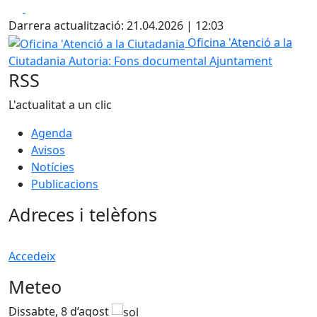
Facebook
X
+
Darrera actualització: 21.04.2026 | 12:03
−
Oficina 'Atenció a la Ciutadania
Oficina 'Atenció a la
Ciutadania
Autoria: Fons documental Ajuntament
RSS
L'actualitat a un clic
Agenda
Avisos
Notícies
Publicacions
Adreces i telèfons
Accedeix
Meteo
Dissabte, 8 d’agost
D