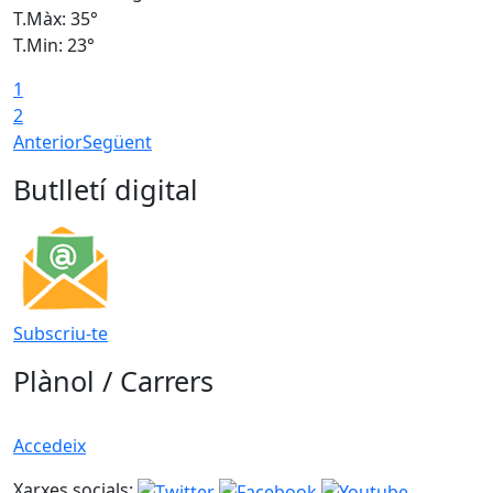
T.Màx: 35°
T
T.Min: 23°
T
1
2
Anterior
Següent
Butlletí digital
Subscriu-te
Plànol / Carrers
Accedeix
Xarxes socials: