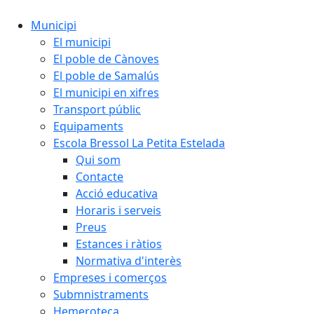
Municipi
El municipi
El poble de Cànoves
El poble de Samalús
El municipi en xifres
Transport públic
Equipaments
Escola Bressol La Petita Estelada
Qui som
Contacte
Acció educativa
Horaris i serveis
Preus
Estances i ràtios
Normativa d'interès
Empreses i comerços
Submnistraments
Hemeroteca