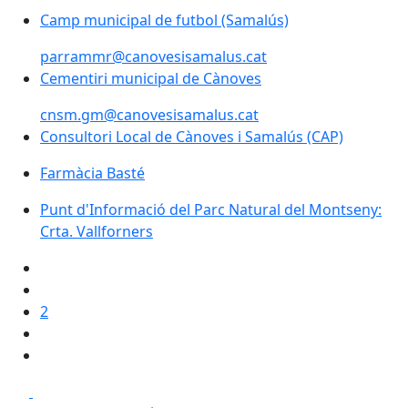
Camp municipal de futbol (Samalús)
Camp municipal de futbol (Samalús)
parrammr@canovesisamalus.cat
Cementiri municipal de Cànoves
Cementiri municipal de Cànoves
cnsm.gm@canovesisamalus.cat
Consultori Local de Cànoves i Samalús (CAP)
Consultori Local de Cànoves i Samalús (CAP)
Farmàcia Basté
Farmàcia Basté
Punt d'Informació del Parc Natural del Montseny: Crta
Punt d'Informació del Parc Natural del Montseny:
Crta. Vallforners
2
Facebook
X