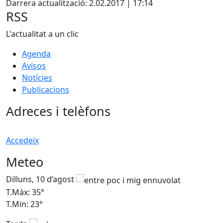
Darrera actualització: 2.02.2017 | 17:14
RSS
L'actualitat a un clic
Agenda
Avisos
Notícies
Publicacions
Adreces i telèfons
Accedeix
Meteo
Dilluns, 10 d’agost
D
T.Màx: 35°
T
T.Min: 23°
T