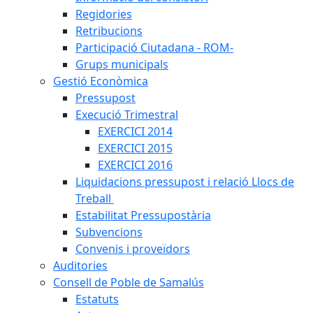
Regidories
Retribucions
Participació Ciutadana - ROM-
Grups municipals
Gestió Econòmica
Pressupost
Execució Trimestral
EXERCICI 2014
EXERCICI 2015
EXERCICI 2016
Liquidacions pressupost i relació Llocs de
Treball
Estabilitat Pressupostària
Subvencions
Convenis i proveïdors
Auditories
Consell de Poble de Samalús
Estatuts