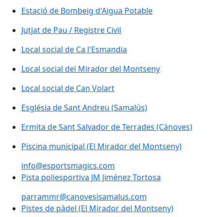
Estació de Bombeig d'Aigua Potable
Jutjat de Pau / Registre Civil
Jutjat de Pau / Registre Civil
Local social de Ca l'Esmandia
Local social de Ca l'Esmandia
Local social del Mirador del Montseny
Local social del Mirador del Montseny
Local social de Can Volart
Local social de Can Volart
Església de Sant Andreu (Samalús)
Església de Sant Andreu (Samalús)
Ermita de Sant Salvador de Terrades (Cànoves)
Ermita de Sant Salvador de Terrades (Cànoves)
Piscina municipal (El Mirador del Montseny)
Piscina municipal (El Mirador del Montseny)
info@esportsmagics.com
Pista poliesportiva JM Jiménez Tortosa
Pista poliesportiva JM Jiménez Tortosa
parrammr@canovesisamalus.com
Pistes de pàdel (El Mirador del Montseny)
Pistes de pàdel (El Mirador del Montseny)