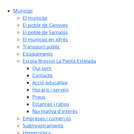
Municipi
El municipi
El poble de Cànoves
El poble de Samalús
El municipi en xifres
Transport públic
Equipaments
Escola Bressol La Petita Estelada
Qui som
Contacte
Acció educativa
Horaris i serveis
Preus
Estances i ràtios
Normativa d'interès
Empreses i comerços
Submnistraments
Hemeroteca