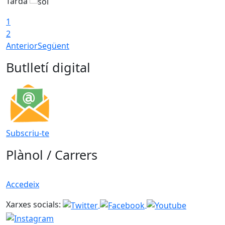
Tarda
T
1
2
Anterior
Següent
Butlletí digital
Subscriu-te
Plànol / Carrers
Accedeix
Xarxes socials: