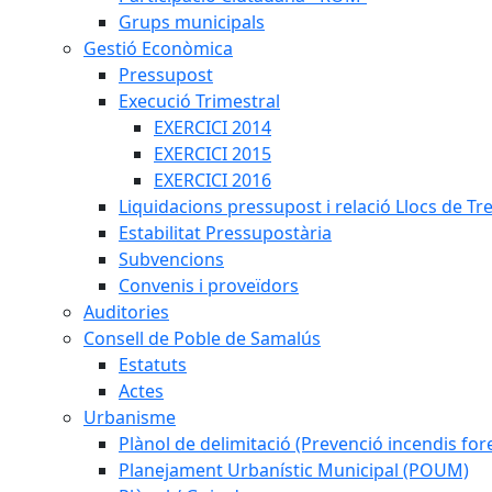
Grups municipals
Gestió Econòmica
Pressupost
Execució Trimestral
EXERCICI 2014
EXERCICI 2015
EXERCICI 2016
Liquidacions pressupost i relació Llocs de Tr
Estabilitat Pressupostària
Subvencions
Convenis i proveïdors
Auditories
Consell de Poble de Samalús
Estatuts
Actes
Urbanisme
Plànol de delimitació (Prevenció incendis fore
Planejament Urbanístic Municipal (POUM)