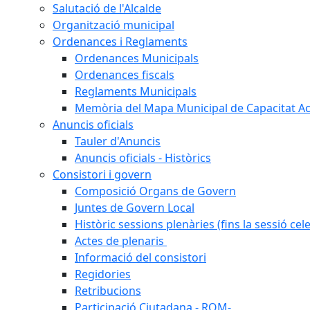
Salutació de l'Alcalde
Organització municipal
Ordenances i Reglaments
Ordenances Municipals
Ordenances fiscals
Reglaments Municipals
Memòria del Mapa Municipal de Capacitat Ac
Anuncis oficials
Tauler d'Anuncis
Anuncis oficials - Històrics
Consistori i govern
Composició Organs de Govern
Juntes de Govern Local
Històric sessions plenàries (fins la sessió cel
Actes de plenaris
Informació del consistori
Regidories
Retribucions
Participació Ciutadana - ROM-