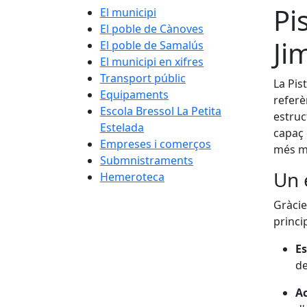
Pi
El municipi
El poble de Cànoves
Ji
El poble de Samalús
El municipi en xifres
Transport públic
La Pis
Equipaments
referè
Escola Bressol La Petita
estruc
Estelada
capaç 
Empreses i comerços
més mu
Submnistraments
Un 
Hemeroteca
Gràcie
princi
Es
de
Ac