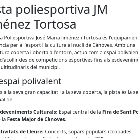
sta poliesportiva JM
ménez Tortosa
ta Poliesportiva José María Jiménez i Tortosa és l'equipamen
ncia per a l'esport i la cultura al nucli de Cànoves. Amb una
tura coberta i oberta a l'entorn, actua com a espai polivalen
d'acollir des de competicions esportives fins als esdevenim
ltitudinaris del municipi.
espai polivalent
s a la seva gran capacitat i a la seva coberta, la pista és la s
pal de:
deveniments Culturals:
Espai central de la
Fira de Sant P
 la
Festa Major de Cànoves
.
tivitats de Lleure:
Concerts, sopars populars i trobades