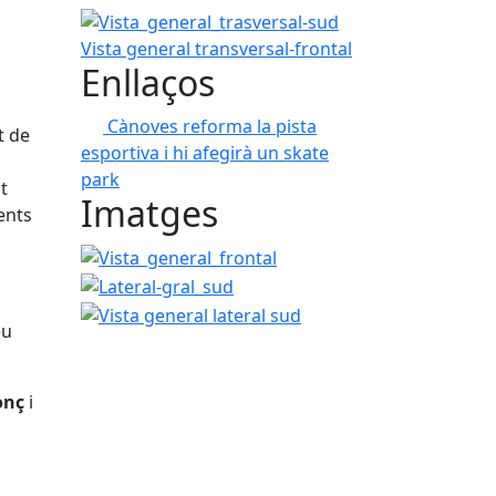
Vista_general_trasversal-sud
Vista general transversal-frontal
Enllaços
Cànoves reforma la pista
t de
esportiva i hi afegirà un skate
park
t
Imatges
ents
Vista_general_frontal
Lateral-gral_sud
Vista general lateral sud
eu
onç
i