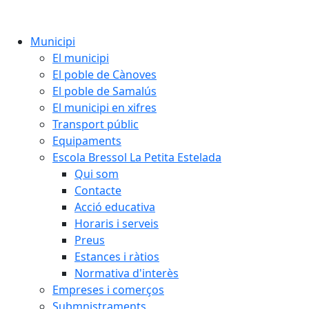
Municipi
El municipi
El poble de Cànoves
El poble de Samalús
El municipi en xifres
Transport públic
Equipaments
Escola Bressol La Petita Estelada
Qui som
Contacte
Acció educativa
Horaris i serveis
Preus
Estances i ràtios
Normativa d'interès
Empreses i comerços
Submnistraments