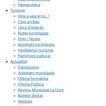
Hemeroteca
Turisme
Vine a veure'ns...!
Com arribar
Llocs d'interès
Rutes turístiques
Fires i festes
Activitats turístiques
Hosteleria i turísme
Patrimoni cultural
Actualitat
Exposicions
Activitats municipals
Oferta formativa
Oferta Pública
Revista Municipal La Llum
Butlletí digital
Notícies