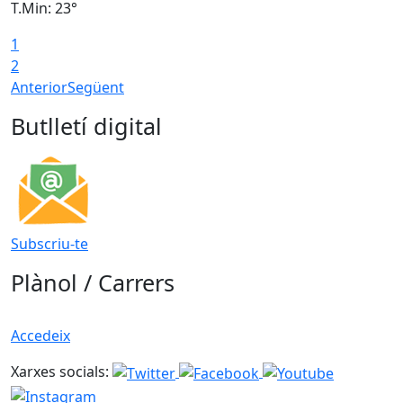
T.Min: 23°
T
1
2
Anterior
Següent
Butlletí digital
Subscriu-te
Plànol / Carrers
Accedeix
Xarxes socials: