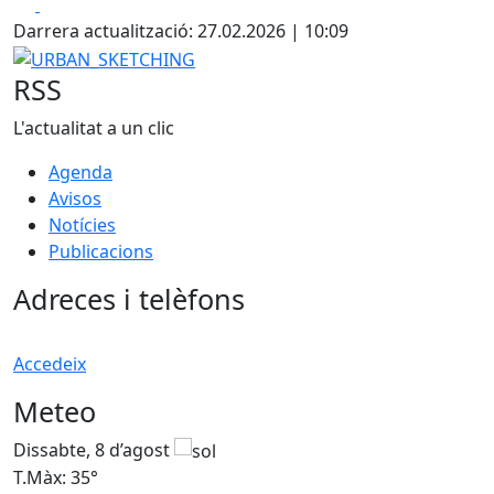
Facebook
X
Darrera actualització: 27.02.2026 | 10:09
URBAN_SKETCHING
RSS
L'actualitat a un clic
Agenda
Avisos
Notícies
Publicacions
Adreces i telèfons
Accedeix
Meteo
Dissabte, 8 d’agost
D
T.Màx: 35°
T