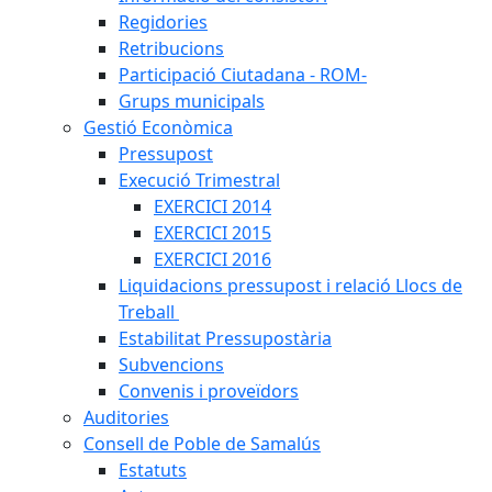
Regidories
Retribucions
Participació Ciutadana - ROM-
Grups municipals
Gestió Econòmica
Pressupost
Execució Trimestral
EXERCICI 2014
EXERCICI 2015
EXERCICI 2016
Liquidacions pressupost i relació Llocs de
Treball
Estabilitat Pressupostària
Subvencions
Convenis i proveïdors
Auditories
Consell de Poble de Samalús
Estatuts