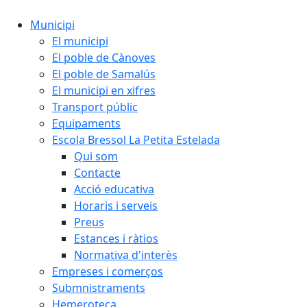
Municipi
El municipi
El poble de Cànoves
El poble de Samalús
El municipi en xifres
Transport públic
Equipaments
Escola Bressol La Petita Estelada
Qui som
Contacte
Acció educativa
Horaris i serveis
Preus
Estances i ràtios
Normativa d'interès
Empreses i comerços
Submnistraments
Hemeroteca