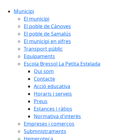
Municipi
El municipi
El poble de Cànoves
El poble de Samalús
El municipi en xifres
Transport públic
Equipaments
Escola Bressol La Petita Estelada
Qui som
Contacte
Acció educativa
Horaris i serveis
Preus
Estances i ràtios
Normativa d'interès
Empreses i comerços
Submnistraments
Hemeroteca