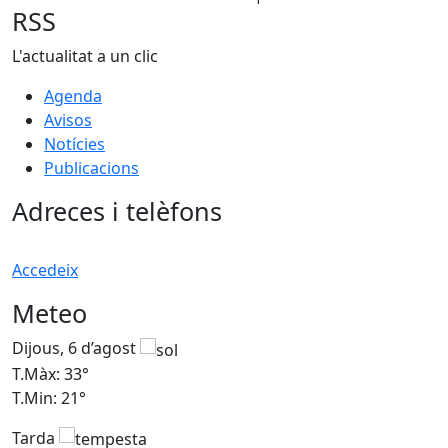
RSS
L'actualitat a un clic
Agenda
Avisos
Notícies
Publicacions
Adreces i telèfons
Accedeix
Meteo
Dijous, 6 d’agost
D
T.Màx: 33°
T
T.Min: 21°
T
Tarda
T