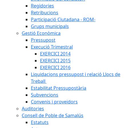
Regidories
Retribucions
Participació Ciutadana - ROM-
Grups municipals
Gestió Econòmica
Pressupost
Execució Trimestral
EXERCICI 2014
EXERCICI 2015
EXERCICI 2016
Liquidacions pressupost i relació Llocs de
Treball
Estabilitat Pressupostària
Subvencions
Convenis i proveïdors
Auditories
Consell de Poble de Samalús
Estatuts