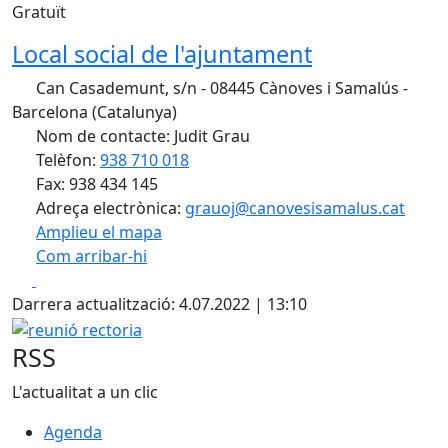
Gratuït
Local social de l'ajuntament
Can Casademunt, s/n - 08445 Cànoves i Samalús -
Barcelona (Catalunya)
Nom de contacte: Judit Grau
Telèfon:
938 710 018
Fax: 938 434 145
Adreça electrònica:
grauoj@canovesisamalus.cat
Amplieu el mapa
Com arribar-hi
Leaflet
| ©
OpenStreetMap
contributors
Facebook
X
+
Darrera actualització: 4.07.2022 | 13:10
−
reunió rectoria
RSS
L'actualitat a un clic
Agenda