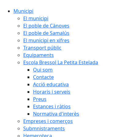
Municipi
El municipi
El poble de Cànoves
El poble de Samalús
El municipi en xifres
Transport públic
Equipaments
Escola Bressol La Petita Estelada
Qui som
Contacte
Acció educativa
Horaris i serveis
Preus
Estances i ràtios
Normativa d'interès
Empreses i comerços
Submnistraments
Hemeroteca