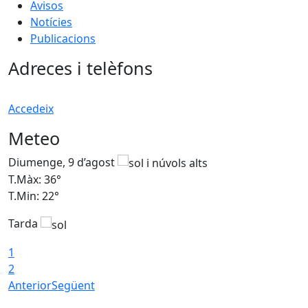
Avisos
Notícies
Publicacions
Adreces i telèfons
Accedeix
Meteo
Diumenge, 9 d’agost
D
T.Màx: 36°
T
T.Min: 22°
T
Tarda
T
1
2
Anterior
Següent