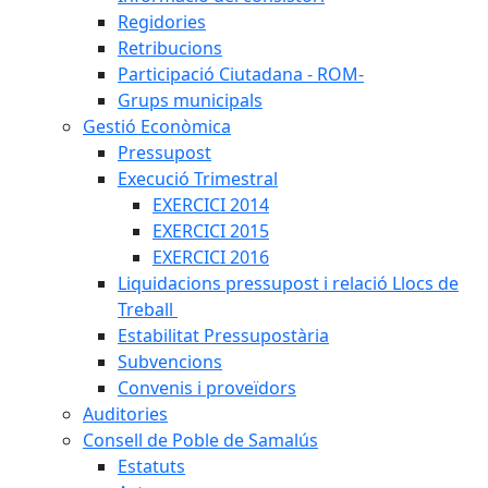
Regidories
Retribucions
Participació Ciutadana - ROM-
Grups municipals
Gestió Econòmica
Pressupost
Execució Trimestral
EXERCICI 2014
EXERCICI 2015
EXERCICI 2016
Liquidacions pressupost i relació Llocs de
Treball
Estabilitat Pressupostària
Subvencions
Convenis i proveïdors
Auditories
Consell de Poble de Samalús
Estatuts