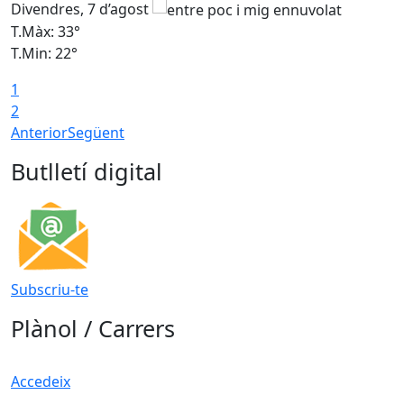
Divendres, 7 d’agost
D
T.Màx: 33°
T
T.Min: 22°
T
1
2
Anterior
Següent
Butlletí digital
Subscriu-te
Plànol / Carrers
Accedeix