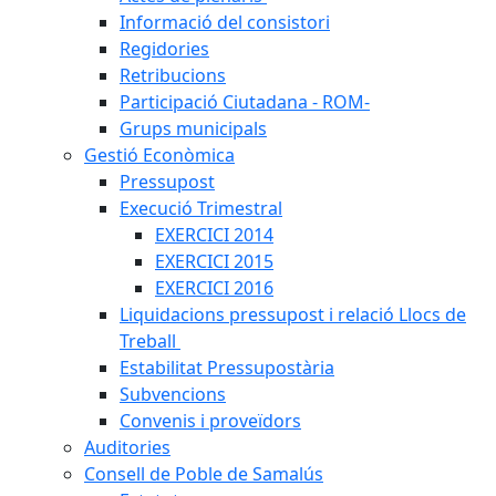
Informació del consistori
Regidories
Retribucions
Participació Ciutadana - ROM-
Grups municipals
Gestió Econòmica
Pressupost
Execució Trimestral
EXERCICI 2014
EXERCICI 2015
EXERCICI 2016
Liquidacions pressupost i relació Llocs de
Treball
Estabilitat Pressupostària
Subvencions
Convenis i proveïdors
Auditories
Consell de Poble de Samalús