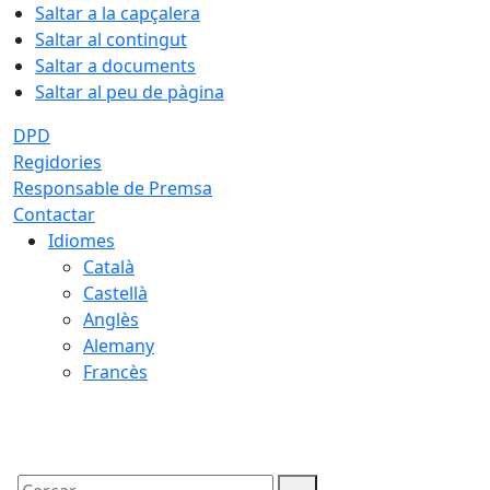
Saltar a la capçalera
Saltar al contingut
Saltar a documents
Saltar al peu de pàgina
DPD
Regidories
Responsable de Premsa
Contactar
Idiomes
Català
Castellà
Anglès
Alemany
Francès
06.08.2026 | 13:55