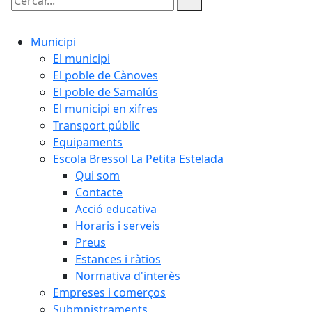
Cercar:
Municipi
El municipi
El poble de Cànoves
El poble de Samalús
El municipi en xifres
Transport públic
Equipaments
Escola Bressol La Petita Estelada
Qui som
Contacte
Acció educativa
Horaris i serveis
Preus
Estances i ràtios
Normativa d'interès
Empreses i comerços
Submnistraments