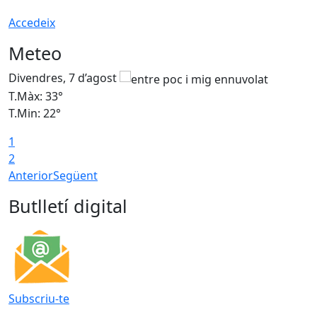
Accedeix
Meteo
Divendres, 7 d’agost
D
T.Màx: 33°
T
T.Min: 22°
T
1
2
Anterior
Següent
Butlletí digital
Subscriu-te