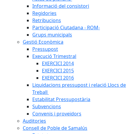
Informació del consistori
Regidories
Retribucions
Participació Ciutadana - ROM-
Grups municipals
Gestió Econòmica
Pressupost
Execució Trimestral
EXERCICI 2014
EXERCICI 2015
EXERCICI 2016
Liquidacions pressupost i relació Llocs de
Treball
Estabilitat Pressupostària
Subvencions
Convenis i proveïdors
Auditories
Consell de Poble de Samalús