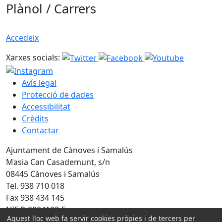
Plànol / Carrers
Accedeix
Xarxes socials:
Avís legal
Protecció de dades
Accessibilitat
Crèdits
Contactar
Ajuntament de Cànoves i Samalús
Masia Can Casademunt, s/n
08445 Cànoves i Samalús
Tel. 938 710 018
Fax 938 434 145
NIF P-0804100-F
Aquest lloc web fa servir cookies pròpies i de tercers per