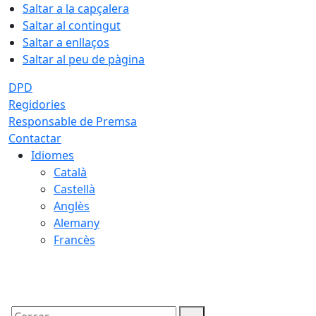
Saltar a la capçalera
Saltar al contingut
Saltar a enllaços
Saltar al peu de pàgina
DPD
Regidories
Responsable de Premsa
Contactar
Idiomes
Català
Castellà
Anglès
Alemany
Francès
07.08.2026 | 06:48