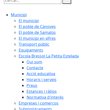
Cercar:
Municipi
El municipi
El poble de Cànoves
El poble de Samalús
El municipi en xifres
Transport públic
Equipaments
Escola Bressol La Petita Estelada
Qui som
Contacte
Acció educativa
Horaris i serveis
Preus
Estances i ràtios
Normativa d'interès
Empreses i comerços
Submnistraments