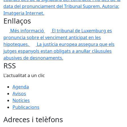
data del pronunciament del Tribunal Suprem.
Autoria:
Imatgeria Internet.
Enllaços
Més informació
El tribunal de Luxemburg es
pronuncia sobre el venciment anticipat en les
hipoteques.
La justícia europea assegura que els
jutges espanyols estan obligats a anul·lar clàusules
abusives de desnonaments.
RSS
L'actualitat a un clic
Agenda
Avisos
Notícies
Publicacions
Adreces i telèfons