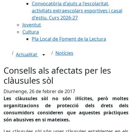
Convocatòria d'ajuts a l'escolaritat,
activitats extraescolars esportives i casal
d'estiu. Curs 2026-27
Joventut
Cultura
Pla Local de Foment de la Lectura
Notícies
Actualitat
Consells als afectats per les
clàusules sòl
Diumenge, 26 de febrer de 2017
Les clàusules sòl no són il·lícites, però moltes
organitzacions de protecció dels drets dels
consumidors consideren que aquestes pràctiques
són abusives en si mateixes.
Les clàusules sòl són unes clàusules establertes en els