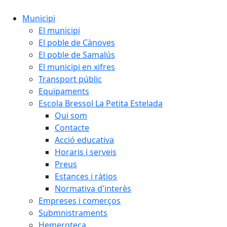
Municipi
El municipi
El poble de Cànoves
El poble de Samalús
El municipi en xifres
Transport públic
Equipaments
Escola Bressol La Petita Estelada
Qui som
Contacte
Acció educativa
Horaris i serveis
Preus
Estances i ràtios
Normativa d'interès
Empreses i comerços
Submnistraments
Hemeroteca