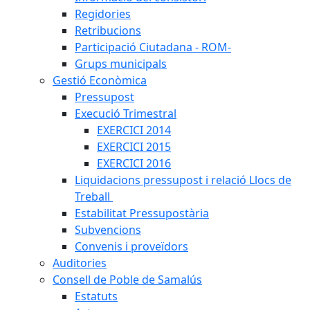
Regidories
Retribucions
Participació Ciutadana - ROM-
Grups municipals
Gestió Econòmica
Pressupost
Execució Trimestral
EXERCICI 2014
EXERCICI 2015
EXERCICI 2016
Liquidacions pressupost i relació Llocs de
Treball
Estabilitat Pressupostària
Subvencions
Convenis i proveïdors
Auditories
Consell de Poble de Samalús
Estatuts