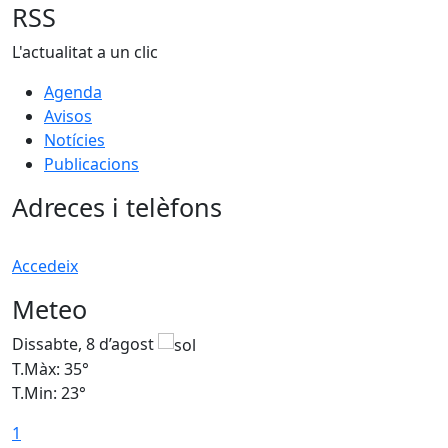
RSS
L'actualitat a un clic
Agenda
Avisos
Notícies
Publicacions
Adreces i telèfons
Accedeix
Meteo
Dissabte, 8 d’agost
D
T.Màx: 35°
T
T.Min: 23°
T
1