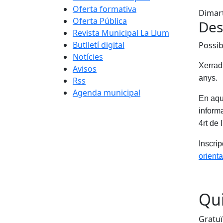
Oferta formativa
Dimart
Oferta Pública
Des
Revista Municipal La Llum
Butlletí digital
Possib
Notícies
Xerrada
Avisos
anys.
Rss
Agenda municipal
En aqu
inform
4rt de
Inscri
orient
Qui
Gratuï