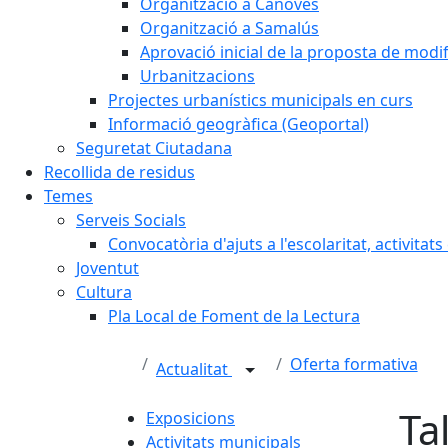
Organització a Cànoves
Organització a Samalús
Aprovació inicial de la proposta de mod
Urbanitzacions
Projectes urbanístics municipals en curs
Informació geogràfica (Geoportal)
Seguretat Ciutadana
Recollida de residus
Temes
Serveis Socials
Convocatòria d'ajuts a l'escolaritat, activitat
Joventut
Cultura
Pla Local de Foment de la Lectura
Oferta formativa
Actualitat
Ta
Exposicions
Activitats municipals