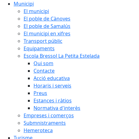
Municipi
El municipi
El poble de Cànoves
El poble de Samalús
El municipi en xifres
Transport públic
Equipaments
Escola Bressol La Petita Estelada
Qui som
Contacte
Acció educativa
Horaris i serveis
Preus
Estances i ràtios
Normativa d'interès
Empreses i comerços
Submnistraments
Hemeroteca
Turisme