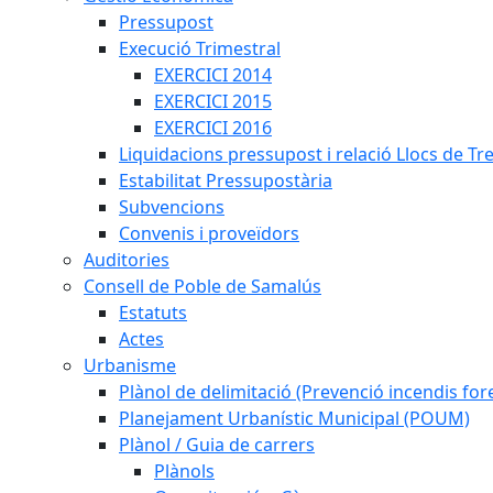
Pressupost
Execució Trimestral
EXERCICI 2014
EXERCICI 2015
EXERCICI 2016
Liquidacions pressupost i relació Llocs de Tr
Estabilitat Pressupostària
Subvencions
Convenis i proveïdors
Auditories
Consell de Poble de Samalús
Estatuts
Actes
Urbanisme
Plànol de delimitació (Prevenció incendis fore
Planejament Urbanístic Municipal (POUM)
Plànol / Guia de carrers
Plànols