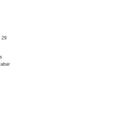
s 29
s
cabar