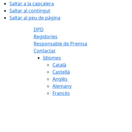
Saltar a la capçalera
Saltar al contingut
Saltar al peu de pàgina
DPD
Regidories
Responsable de Premsa
Contactar
Idiomes
Català
Castellà
Anglès
Alemany
Francès
07.08.2026 | 09:14