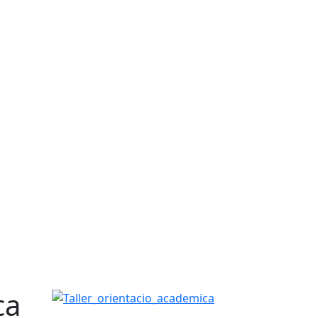
ca
Taller_orientacio_academica