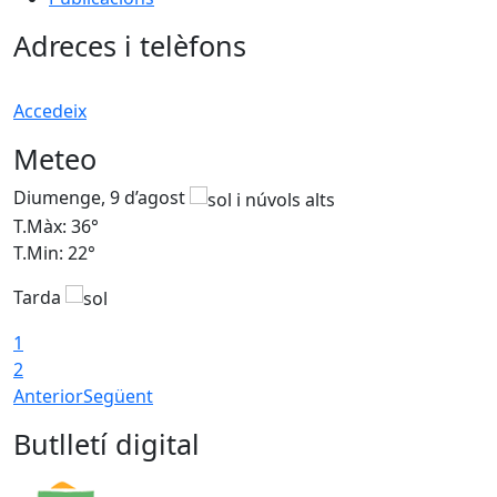
Adreces i telèfons
Accedeix
Meteo
Diumenge, 9 d’agost
D
T.Màx: 36°
T
T.Min: 22°
T
Tarda
T
1
2
Anterior
Següent
Butlletí digital