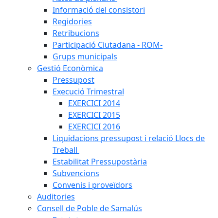
Informació del consistori
Regidories
Retribucions
Participació Ciutadana - ROM-
Grups municipals
Gestió Econòmica
Pressupost
Execució Trimestral
EXERCICI 2014
EXERCICI 2015
EXERCICI 2016
Liquidacions pressupost i relació Llocs de
Treball
Estabilitat Pressupostària
Subvencions
Convenis i proveïdors
Auditories
Consell de Poble de Samalús