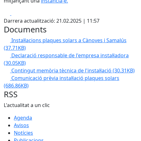
mitjançant una
instància-e.
Facebook
X
Darrera actualització: 21.02.2025 | 11:57
Documents
Instal·lacions plaques solars a Cànoves i Samalús
(37.71KB)
Declaració responsable de l'empresa instal·ladora
(30.05KB)
Contingut memòria tècnica de l'instal·lació
(30.31KB)
Comunicació prèvia instal·lació plaques solars
(686.86KB)
RSS
L'actualitat a un clic
Agenda
Avisos
Notícies
Publicacions