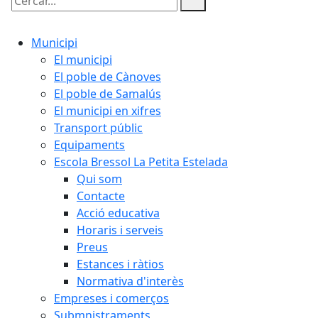
Cercar:
Municipi
El municipi
El poble de Cànoves
El poble de Samalús
El municipi en xifres
Transport públic
Equipaments
Escola Bressol La Petita Estelada
Qui som
Contacte
Acció educativa
Horaris i serveis
Preus
Estances i ràtios
Normativa d'interès
Empreses i comerços
Submnistraments