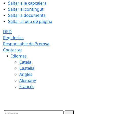
Saltar a la capçalera
Saltar al contingut
Saltar a documents
Saltar al peu de pàgina
DPD
Regidories
Responsable de Premsa
Contactar
Idiomes
Català
Castellà
Anglès
Alemany
Francès
08.08.2026 | 16:21