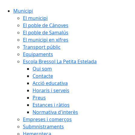
Municipi
El municipi
El poble de Cànoves
El poble de Samalús
El municipi en xifres
Transport públic
Equipaments
Escola Bressol La Petita Estelada
Qui som
Contacte
Acció educativa
Horaris i serveis
Preus
Estances i ràtios
Normativa d'interès
Empreses i comerços
Submnistraments
Hemeroteca