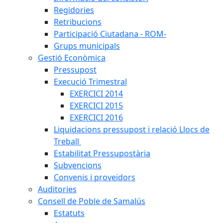
Regidories
Retribucions
Participació Ciutadana - ROM-
Grups municipals
Gestió Econòmica
Pressupost
Execució Trimestral
EXERCICI 2014
EXERCICI 2015
EXERCICI 2016
Liquidacions pressupost i relació Llocs de
Treball
Estabilitat Pressupostària
Subvencions
Convenis i proveïdors
Auditories
Consell de Poble de Samalús
Estatuts