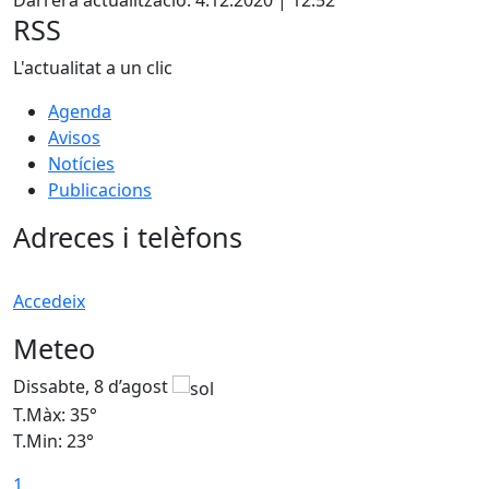
Darrera actualització: 4.12.2020 | 12:52
RSS
L'actualitat a un clic
Agenda
Avisos
Notícies
Publicacions
Adreces i telèfons
Accedeix
Meteo
Dissabte, 8 d’agost
D
T.Màx: 35°
T
T.Min: 23°
T
1