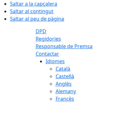
Saltar a la capçalera
Saltar al contingut
Saltar al peu de pàgina
DPD
Regidories
Responsable de Premsa
Contactar
Idiomes
Català
Castellà
Anglès
Alemany
Francès
07.08.2026 | 13:37