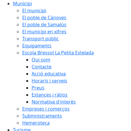
Municipi
El municipi
El poble de Cànoves
El poble de Samalús
El municipi en xifres
Transport públic
Equipaments
Escola Bressol La Petita Estelada
Qui som
Contacte
Acció educativa
Horaris i serveis
Preus
Estances i ràtios
Normativa d'interès
Empreses i comerços
Submnistraments
Hemeroteca
Turisme