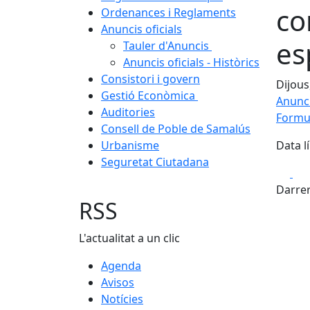
co
Ordenances i Reglaments
Anuncis oficials
es
Tauler d'Anuncis
Anuncis oficials - Històrics
Consistori i govern
Dijous
Gestió Econòmica
Anunci
Auditories
Formula
Consell de Poble de Samalús
Urbanisme
Data l
Seguretat Ciutadana
Fa
Darrer
RSS
L'actualitat a un clic
Agenda
Avisos
Notícies