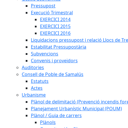
Pressupost
Execució Trimestral
EXERCICI 2014
EXERCICI 2015
EXERCICI 2016
Liquidacions pressupost i relació Llocs de Tr
Estabilitat Pressupostària
Subvencions
Convenis i proveïdors
Auditories
Consell de Poble de Samalús
Estatuts
Actes
Urbanisme
Plànol de delimitació (Prevenció incendis fore
Planejament Urbanístic Municipal (POUM)
Plànol / Guia de carrers
Plànols