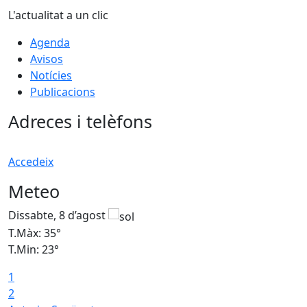
L'actualitat a un clic
Agenda
Avisos
Notícies
Publicacions
Adreces i telèfons
Accedeix
Meteo
Dissabte, 8 d’agost
D
T.Màx: 35°
T
T.Min: 23°
T
1
2