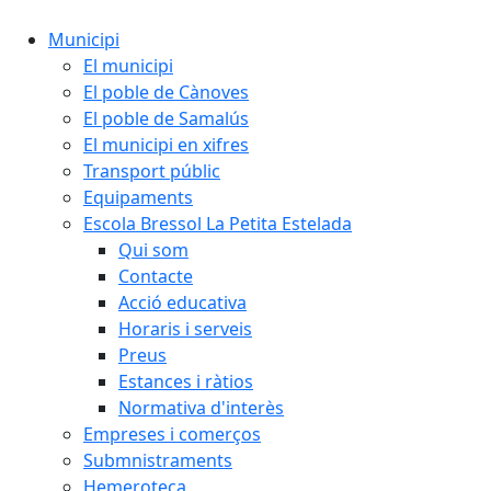
Municipi
El municipi
El poble de Cànoves
El poble de Samalús
El municipi en xifres
Transport públic
Equipaments
Escola Bressol La Petita Estelada
Qui som
Contacte
Acció educativa
Horaris i serveis
Preus
Estances i ràtios
Normativa d'interès
Empreses i comerços
Submnistraments
Hemeroteca