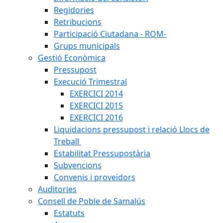
Regidories
Retribucions
Participació Ciutadana - ROM-
Grups municipals
Gestió Econòmica
Pressupost
Execució Trimestral
EXERCICI 2014
EXERCICI 2015
EXERCICI 2016
Liquidacions pressupost i relació Llocs de
Treball
Estabilitat Pressupostària
Subvencions
Convenis i proveïdors
Auditories
Consell de Poble de Samalús
Estatuts