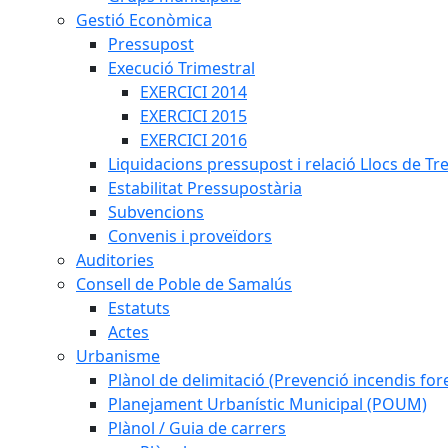
Gestió Econòmica
Pressupost
Execució Trimestral
EXERCICI 2014
EXERCICI 2015
EXERCICI 2016
Liquidacions pressupost i relació Llocs de Tr
Estabilitat Pressupostària
Subvencions
Convenis i proveïdors
Auditories
Consell de Poble de Samalús
Estatuts
Actes
Urbanisme
Plànol de delimitació (Prevenció incendis fore
Planejament Urbanístic Municipal (POUM)
Plànol / Guia de carrers