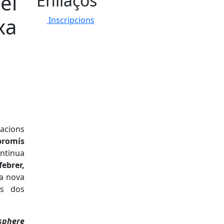
el
Enllaços
xa
Inscripcions
racions
romís
ntinua
febrer,
na nova
ls dos
sphere