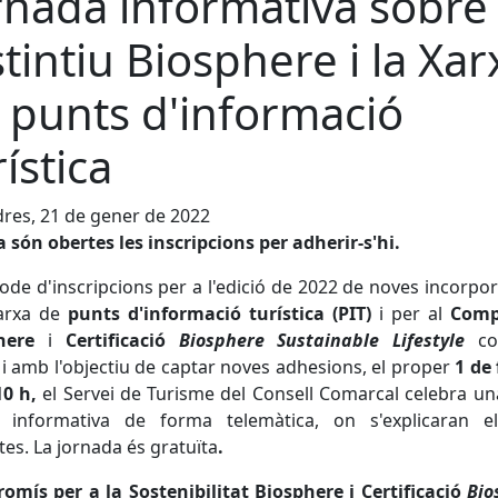
rnada informativa sobre 
stintiu Biosphere i la Xar
 punts d'informació
rística
res, 21 de gener de 2022
 són obertes les inscripcions per adherir-s'hi.
íode d'inscripcions per a l'edició de 2022 de noves incorpo
xarxa de
punts d'informació turística (PIT)
i per al
Comp
here
i
Certificació
Biosphere Sustainable Lifestyle
co
 i amb l'objectiu de captar noves adhesions, el proper
1 de 
10 h,
el Servei de Turisme del Consell Comarcal celebra u
ó informativa de forma telemàtica, on s'explicaran e
tes. La jornada és gratuïta
.
mís per a la Sostenibilitat Biosphere i Certificació
Bio