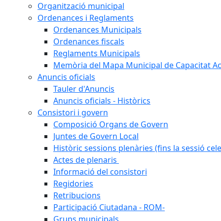
Organització municipal
Ordenances i Reglaments
Ordenances Municipals
Ordenances fiscals
Reglaments Municipals
Memòria del Mapa Municipal de Capacitat Ac
Anuncis oficials
Tauler d'Anuncis
Anuncis oficials - Històrics
Consistori i govern
Composició Organs de Govern
Juntes de Govern Local
Històric sessions plenàries (fins la sessió cel
Actes de plenaris
Informació del consistori
Regidories
Retribucions
Participació Ciutadana - ROM-
Grups municipals