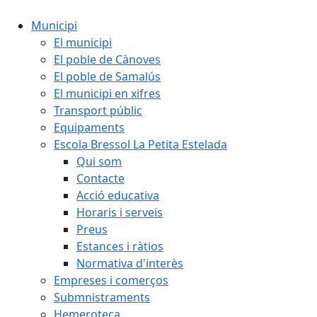
Municipi
El municipi
El poble de Cànoves
El poble de Samalús
El municipi en xifres
Transport públic
Equipaments
Escola Bressol La Petita Estelada
Qui som
Contacte
Acció educativa
Horaris i serveis
Preus
Estances i ràtios
Normativa d'interès
Empreses i comerços
Submnistraments
Hemeroteca