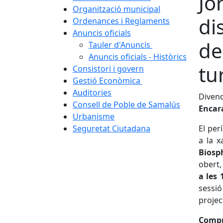
Jo
Organització municipal
di
Ordenances i Reglaments
Anuncis oficials
de
Tauler d'Anuncis
Anuncis oficials - Històrics
tu
Consistori i govern
Gestió Econòmica
Auditories
Divend
Consell de Poble de Samalús
Encara
Urbanisme
Seguretat Ciutadana
El per
a la 
Biosp
obert,
a les 
sessi
projec
Compro