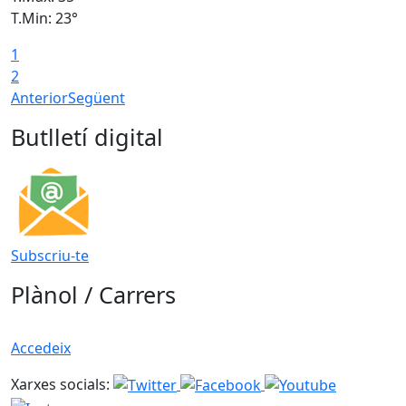
T.Min: 23°
T
1
2
Anterior
Següent
Butlletí digital
Subscriu-te
Plànol / Carrers
Accedeix
Xarxes socials: