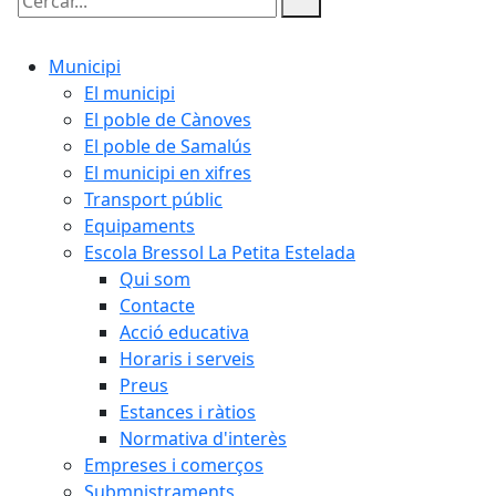
Cercar:
Municipi
El municipi
El poble de Cànoves
El poble de Samalús
El municipi en xifres
Transport públic
Equipaments
Escola Bressol La Petita Estelada
Qui som
Contacte
Acció educativa
Horaris i serveis
Preus
Estances i ràtios
Normativa d'interès
Empreses i comerços
Submnistraments