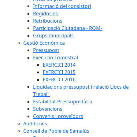
Informació del consistori
Regidories
Retribucions
Participació Ciutadana - ROM-
Grups municipals
Gestió Econòmica
Pressupost
Execució Trimestral
EXERCICI 2014
EXERCICI 2015
EXERCICI 2016
Liquidacions pressupost i relació Llocs de
Treball
Estabilitat Pressupostària
Subvencions
Convenis i proveïdors
Auditories
Consell de Poble de Samalús