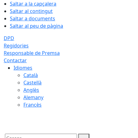
Saltar a la capçalera
Saltar al contingut
Saltar a documents
Saltar al peu de pàgina
DPD
Regidories
Responsable de Premsa
Contactar
Idiomes
Català
Castellà
Anglès
Alemany
Francès
08.08.2026 | 05:32