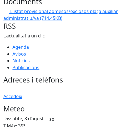
Documents
Llistat provisional admesos/exclosos plaça auxiliar
administratiu/va
(714.45KB)
RSS
L'actualitat a un clic
Agenda
Avisos
Notícies
Publicacions
Adreces i telèfons
Accedeix
Meteo
Dissabte, 8 d’agost
D
T.Màx: 35°
T