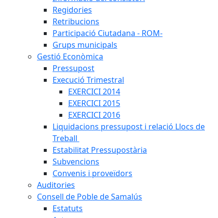
Regidories
Retribucions
Participació Ciutadana - ROM-
Grups municipals
Gestió Econòmica
Pressupost
Execució Trimestral
EXERCICI 2014
EXERCICI 2015
EXERCICI 2016
Liquidacions pressupost i relació Llocs de
Treball
Estabilitat Pressupostària
Subvencions
Convenis i proveïdors
Auditories
Consell de Poble de Samalús
Estatuts