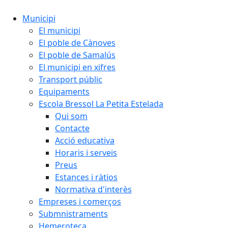
Municipi
El municipi
El poble de Cànoves
El poble de Samalús
El municipi en xifres
Transport públic
Equipaments
Escola Bressol La Petita Estelada
Qui som
Contacte
Acció educativa
Horaris i serveis
Preus
Estances i ràtios
Normativa d'interès
Empreses i comerços
Submnistraments
Hemeroteca