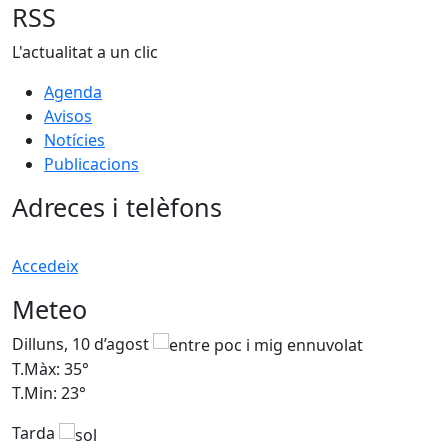
RSS
L'actualitat a un clic
Agenda
Avisos
Notícies
Publicacions
Adreces i telèfons
Accedeix
Meteo
Dilluns, 10 d’agost
D
T.Màx: 35°
T
T.Min: 23°
T
Tarda
T