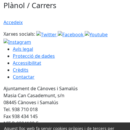
Plànol / Carrers
Accedeix
Xarxes socials:
Avís legal
Protecció de dades
Accessibilitat
Crèdits
Contactar
Ajuntament de Cànoves i Samalús
Masia Can Casademunt, s/n
08445 Cànoves i Samalús
Tel. 938 710 018
Fax 938 434 145
NIF P-0804100-F
Aquest lloc web fa servir cookies pròpies i de tercers per