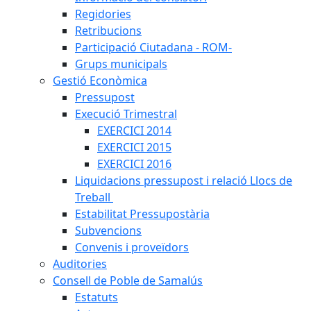
Regidories
Retribucions
Participació Ciutadana - ROM-
Grups municipals
Gestió Econòmica
Pressupost
Execució Trimestral
EXERCICI 2014
EXERCICI 2015
EXERCICI 2016
Liquidacions pressupost i relació Llocs de
Treball
Estabilitat Pressupostària
Subvencions
Convenis i proveïdors
Auditories
Consell de Poble de Samalús
Estatuts