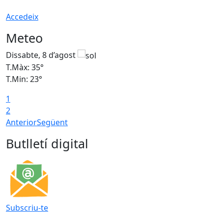
Accedeix
Meteo
Dissabte, 8 d’agost
D
T.Màx: 35°
T
T.Min: 23°
T
1
2
Anterior
Següent
Butlletí digital
Subscriu-te