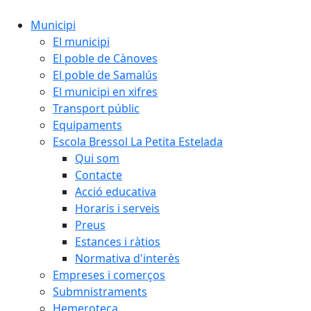
Municipi
El municipi
El poble de Cànoves
El poble de Samalús
El municipi en xifres
Transport públic
Equipaments
Escola Bressol La Petita Estelada
Qui som
Contacte
Acció educativa
Horaris i serveis
Preus
Estances i ràtios
Normativa d'interès
Empreses i comerços
Submnistraments
Hemeroteca