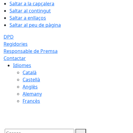
Saltar a la capçalera
Saltar al contingut
Saltar a enllaços
Saltar al peu de pàgina
DPD
Regidories
Responsable de Premsa
Contactar
Idiomes
Català
Castellà
Anglès
Alemany
Francès
09.08.2026 | 06:02