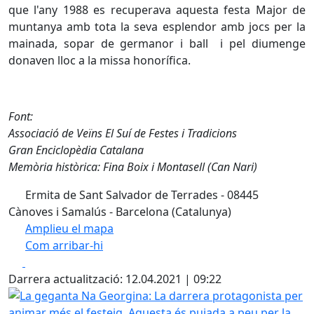
que l'any 1988 es recuperava aquesta festa Major de
muntanya amb tota la seva esplendor amb jocs per la
mainada, sopar de germanor i ball i pel diumenge
donaven lloc a la missa honorífica.
Font:
Associació de Veïns El Suí de Festes i Tradicions
Gran Enciclopèdia Catalana
Memòria històrica: Fina Boix i Montasell (Can Nari)
Ermita de Sant Salvador de Terrades - 08445
Cànoves i Samalús - Barcelona (Catalunya)
Amplieu el mapa
Com arribar-hi
Leaflet
| ©
OpenStreetMap
contributors
Facebook
X
+
Darrera actualització: 12.04.2021 | 09:22
−
La geganta Na Georgina: La darrera protagonista per anima