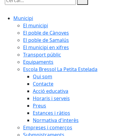
Cercar:
Municipi
El municipi
El poble de Cànoves
El poble de Samalús
El municipi en xifres
Transport públic
Equipaments
Escola Bressol La Petita Estelada
Qui som
Contacte
Acció educativa
Horaris i serveis
Preus
Estances i ràtios
Normativa d'interès
Empreses i comerços
Submnistraments