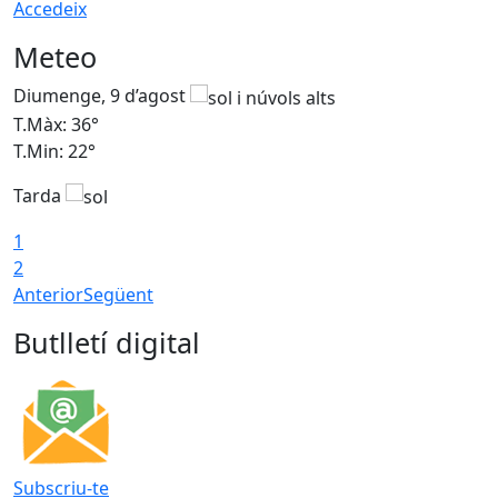
Accedeix
Meteo
Diumenge, 9 d’agost
D
T.Màx: 36°
T
T.Min: 22°
T
Tarda
T
1
2
Anterior
Següent
Butlletí digital
Subscriu-te