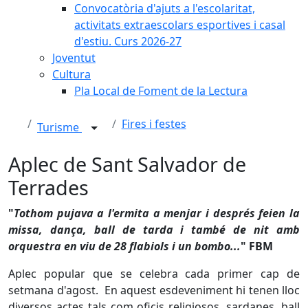
Convocatòria d'ajuts a l'escolaritat,
activitats extraescolars esportives i casal
d'estiu. Curs 2026-27
Joventut
Cultura
Pla Local de Foment de la Lectura
Fires i festes
Turisme
Aplec de Sant Salvador de
Terrades
"
Tothom pujava a l'ermita a menjar i després feien la
missa, dança, ball de tarda i també de nit amb
orquestra en viu de 28 flabiols i un bombo...
" FBM
Aplec popular que se celebra cada primer cap de
setmana d'agost. En aquest esdeveniment hi tenen lloc
diversos actes tals com oficis religiosos, sardanes, ball