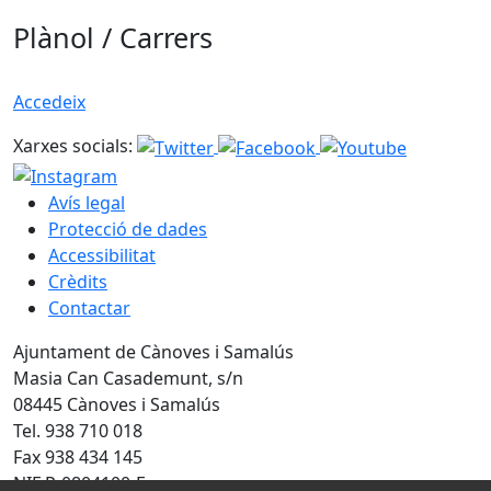
Plànol / Carrers
Accedeix
Xarxes socials:
Avís legal
Protecció de dades
Accessibilitat
Crèdits
Contactar
Ajuntament de Cànoves i Samalús
Masia Can Casademunt, s/n
08445 Cànoves i Samalús
Tel. 938 710 018
Fax 938 434 145
NIF P-0804100-F