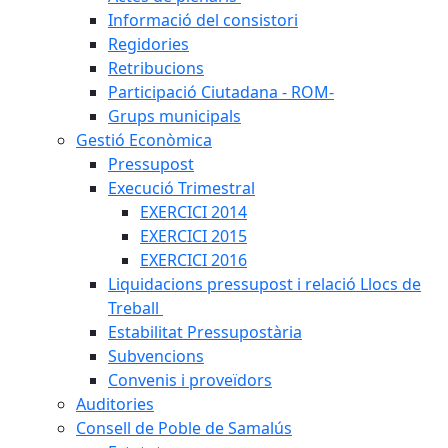
Informació del consistori
Regidories
Retribucions
Participació Ciutadana - ROM-
Grups municipals
Gestió Econòmica
Pressupost
Execució Trimestral
EXERCICI 2014
EXERCICI 2015
EXERCICI 2016
Liquidacions pressupost i relació Llocs de
Treball
Estabilitat Pressupostària
Subvencions
Convenis i proveïdors
Auditories
Consell de Poble de Samalús