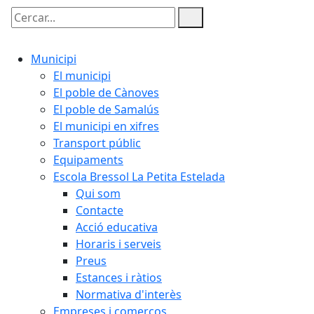
Cercar:
Municipi
El municipi
El poble de Cànoves
El poble de Samalús
El municipi en xifres
Transport públic
Equipaments
Escola Bressol La Petita Estelada
Qui som
Contacte
Acció educativa
Horaris i serveis
Preus
Estances i ràtios
Normativa d'interès
Empreses i comerços