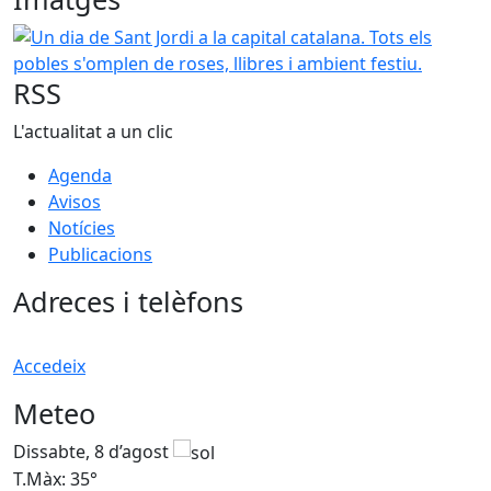
Un dia de Sant Jordi a la capital catalana. Tots els pobles s
RSS
L'actualitat a un clic
Agenda
Avisos
Notícies
Publicacions
Adreces i telèfons
Accedeix
Meteo
Dissabte, 8 d’agost
D
T.Màx: 35°
T