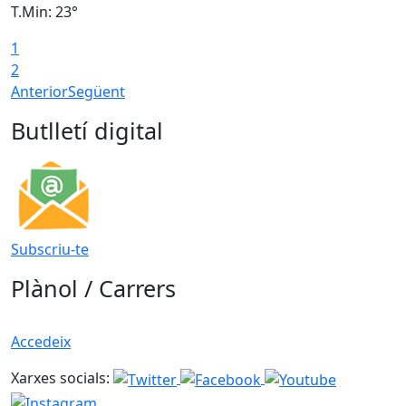
T.Min: 23°
T
1
2
Anterior
Següent
Butlletí digital
Subscriu-te
Plànol / Carrers
Accedeix
Xarxes socials: