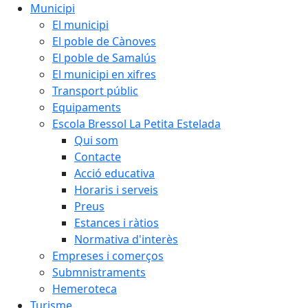
Municipi
El municipi
El poble de Cànoves
El poble de Samalús
El municipi en xifres
Transport públic
Equipaments
Escola Bressol La Petita Estelada
Qui som
Contacte
Acció educativa
Horaris i serveis
Preus
Estances i ràtios
Normativa d'interès
Empreses i comerços
Submnistraments
Hemeroteca
Turisme