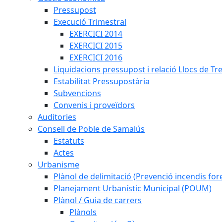
Pressupost
Execució Trimestral
EXERCICI 2014
EXERCICI 2015
EXERCICI 2016
Liquidacions pressupost i relació Llocs de Tr
Estabilitat Pressupostària
Subvencions
Convenis i proveïdors
Auditories
Consell de Poble de Samalús
Estatuts
Actes
Urbanisme
Plànol de delimitació (Prevenció incendis fore
Planejament Urbanístic Municipal (POUM)
Plànol / Guia de carrers
Plànols