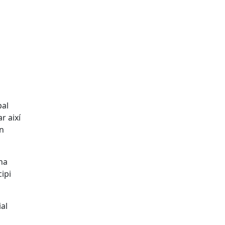
pal
r així
en
ha
ipi
ial