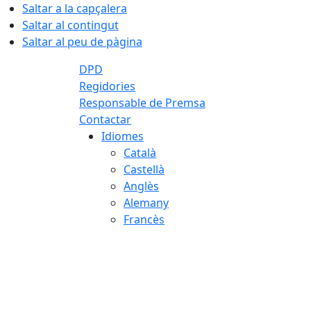
Saltar a la capçalera
Saltar al contingut
Saltar al peu de pàgina
DPD
Regidories
Responsable de Premsa
Contactar
Idiomes
Català
Castellà
Anglès
Alemany
Francès
07.08.2026 | 10:38