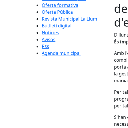
de
Oferta formativa
Oferta Pública
d'
Revista Municipal La Llum
Butlletí digital
Notícies
Dillun
Avisos
És imp
Rss
Agenda municipal
Amb l'
compli
porta 
la ges
marxa 
Per ta
progr
per ta
S'han 
necess