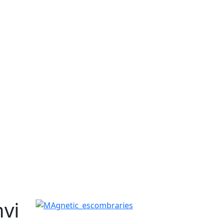
nvi
MAgnetic_escombraries