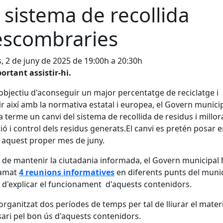
 sistema de recollida
escombraries
s, 2 de juny de 2025 de 19:00h a 20:30h
ortant assistir-hi.
objectiu d'aconseguir un major percentatge de reciclatge i
r així amb la normativa estatal i europea, el Govern munici
a terme un canvi del sistema de recollida de residus i millora
tió i control dels residus generats.El canvi es pretén posar 
aquest proper mes de juny.
l de mantenir la ciutadania informada, el Govern municipal 
amat
4 reunions informatives
en diferents punts del munic
l d'explicar el funcionament d'aquests contenidors.
organitzat dos períodes de temps per tal de lliurar el mater
ari pel bon ús d'aquests contenidors.