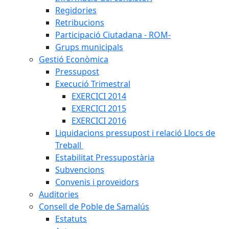
Regidories
Retribucions
Participació Ciutadana - ROM-
Grups municipals
Gestió Econòmica
Pressupost
Execució Trimestral
EXERCICI 2014
EXERCICI 2015
EXERCICI 2016
Liquidacions pressupost i relació Llocs de
Treball
Estabilitat Pressupostària
Subvencions
Convenis i proveïdors
Auditories
Consell de Poble de Samalús
Estatuts