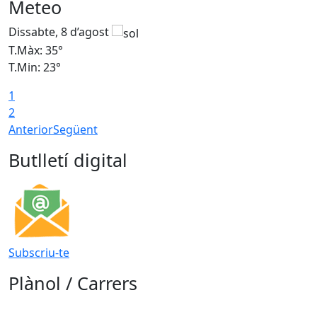
Meteo
Dissabte, 8 d’agost
D
T.Màx: 35°
T
T.Min: 23°
T
1
2
Anterior
Següent
Butlletí digital
Subscriu-te
Plànol / Carrers