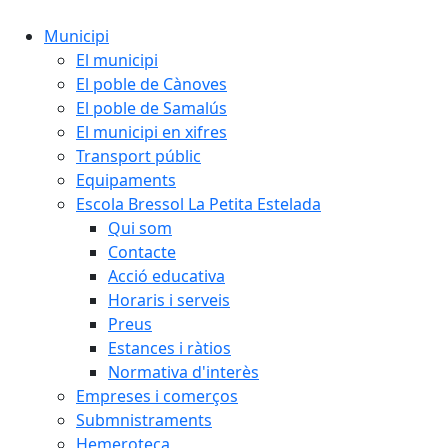
Municipi
El municipi
El poble de Cànoves
El poble de Samalús
El municipi en xifres
Transport públic
Equipaments
Escola Bressol La Petita Estelada
Qui som
Contacte
Acció educativa
Horaris i serveis
Preus
Estances i ràtios
Normativa d'interès
Empreses i comerços
Submnistraments
Hemeroteca