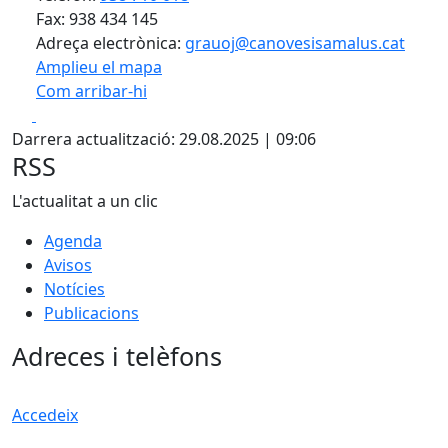
Fax: 938 434 145
Adreça electrònica:
grauoj@canovesisamalus.cat
Amplieu el mapa
Com arribar-hi
Leaflet
| ©
OpenStreetMap
contributors
Facebook
X
+
Darrera actualització: 29.08.2025 | 09:06
−
RSS
L'actualitat a un clic
Agenda
Avisos
Notícies
Publicacions
Adreces i telèfons
Accedeix