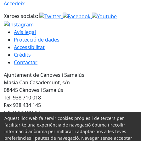
Accedeix
Xarxes socials:
Avís legal
Protecció de dades
Accessibilitat
Crèdits
Contactar
Ajuntament de Cànoves i Samalús
Masia Can Casademunt, s/n
08445 Cànoves i Samalús
Tel. 938 710 018
Fax 938 434 145
NIF P-0804100-F
Aquest lloc web fa servir cookies pròpies i de tercers per
facilitar-te una experiència de navegació òptima i recollir
Amb la col·laboració de:
informació anònima per millorar i adaptar-nos a les teves
preferències i pautes de navegació. Navegar sense acceptar