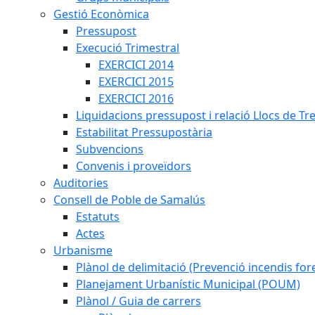
Gestió Econòmica
Pressupost
Execució Trimestral
EXERCICI 2014
EXERCICI 2015
EXERCICI 2016
Liquidacions pressupost i relació Llocs de Tr
Estabilitat Pressupostària
Subvencions
Convenis i proveïdors
Auditories
Consell de Poble de Samalús
Estatuts
Actes
Urbanisme
Plànol de delimitació (Prevenció incendis fore
Planejament Urbanístic Municipal (POUM)
Plànol / Guia de carrers