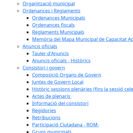
Organització municipal
Ordenances i Reglaments
Ordenances Municipals
Ordenances fiscals
Reglaments Municipals
Memòria del Mapa Municipal de Capacitat Ac
Anuncis oficials
Tauler d'Anuncis
Anuncis oficials - Històrics
Consistori i govern
Composició Organs de Govern
Juntes de Govern Local
Històric sessions plenàries (fins la sessió cel
Actes de plenaris
Informació del consistori
Regidories
Retribucions
Participació Ciutadana - ROM-
Grups municipals