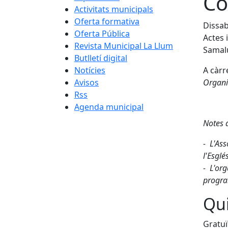
Co
Activitats municipals
Oferta formativa
Dissab
Oferta Pública
Actes 
Revista Municipal La Llum
Samal
Butlletí digital
Notícies
A càrr
Avisos
Organit
Rss
Agenda municipal
Notes d
- L'Ass
l'Esglé
- L'org
progra
Qui
Gratuï