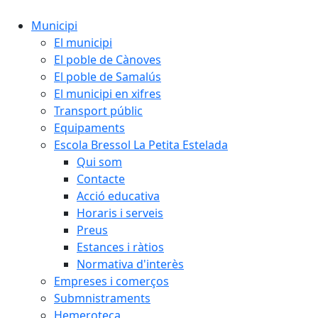
Municipi
El municipi
El poble de Cànoves
El poble de Samalús
El municipi en xifres
Transport públic
Equipaments
Escola Bressol La Petita Estelada
Qui som
Contacte
Acció educativa
Horaris i serveis
Preus
Estances i ràtios
Normativa d'interès
Empreses i comerços
Submnistraments
Hemeroteca