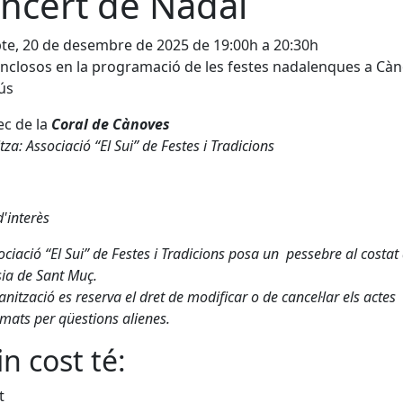
ncert de Nadal
te, 20 de desembre de 2025 de 19:00h a 20:30h
inclosos en la programació de les festes nadalenques a Càn
ús
ec de la
Coral de Cànoves
za: Associació “El Sui” de Festes i Tradicions
'interès
ociació “El Sui” de Festes i Tradicions posa un pessebre al costat
sia de Sant Muç.
anització es reserva el dret de modificar o de cancel·lar els actes
mats per qüestions alienes.
n cost té:
t