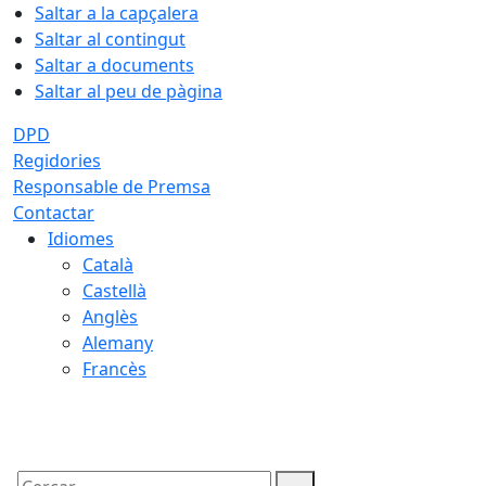
Saltar a la capçalera
Saltar al contingut
Saltar a documents
Saltar al peu de pàgina
DPD
Regidories
Responsable de Premsa
Contactar
Idiomes
Català
Castellà
Anglès
Alemany
Francès
07.08.2026 | 07:04