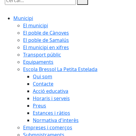
Cercar:
Municipi
El municipi
El poble de Cànoves
El poble de Samalús
El municipi en xifres
Transport públic
Equipaments
Escola Bressol La Petita Estelada
Qui som
Contacte
Acció educativa
Horaris i serveis
Preus
Estances i ràtios
Normativa d'interès
Empreses i comerços
Submnistraments