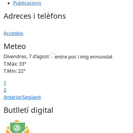
Publicacions
Adreces i telèfons
Accedeix
Meteo
Divendres, 7 d’agost
D
T.Màx: 33°
T
T.Min: 22°
T
1
2
Anterior
Següent
Butlletí digital