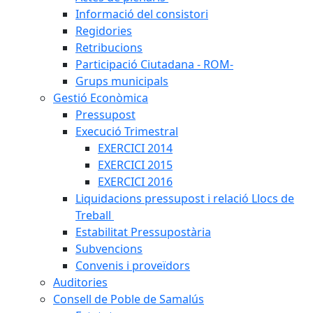
Informació del consistori
Regidories
Retribucions
Participació Ciutadana - ROM-
Grups municipals
Gestió Econòmica
Pressupost
Execució Trimestral
EXERCICI 2014
EXERCICI 2015
EXERCICI 2016
Liquidacions pressupost i relació Llocs de
Treball
Estabilitat Pressupostària
Subvencions
Convenis i proveïdors
Auditories
Consell de Poble de Samalús