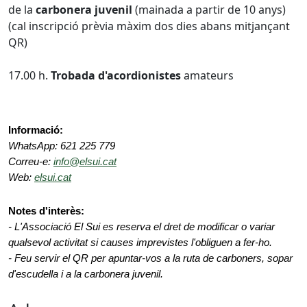
de la
carbonera juvenil
(mainada a partir de 10 anys)
(cal inscripció prèvia màxim dos dies abans mitjançant
QR)
17.00 h.
Trobada d'acordionistes
amateurs
Informació:
WhatsApp: 621 225 779
Correu-e:
info@elsui.cat
Web:
elsui.cat
Notes d'interès:
- L'Associació El Sui es reserva el dret de modificar o variar
qualsevol activitat si causes imprevistes l'obliguen a fer-ho.
- Feu servir el QR per apuntar-vos a la ruta de carboners, sopar
d'escudella i a la carbonera juvenil.