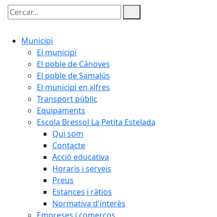
Cercar:
Municipi
El municipi
El poble de Cànoves
El poble de Samalús
El municipi en xifres
Transport públic
Equipaments
Escola Bressol La Petita Estelada
Qui som
Contacte
Acció educativa
Horaris i serveis
Preus
Estances i ràtios
Normativa d'interès
Empreses i comerços