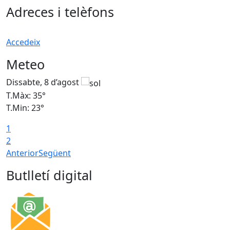
Adreces i telèfons
Accedeix
Meteo
Dissabte, 8 d’agost
D
T.Màx: 35°
T
T.Min: 23°
T
1
2
Anterior
Següent
Butlletí digital