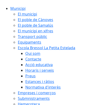
Municipi
El municipi
El poble de Cànoves
El poble de Samalús
El municipi en xifres
Transport públic
Equipaments
Escola Bressol La Petita Estelada
Qui som
Contacte
Acció educativa
Horaris i serveis
Preus
Estances i ràtios
Normativa d'interès
Empreses i comerços
Submnistraments
Hemeroteca