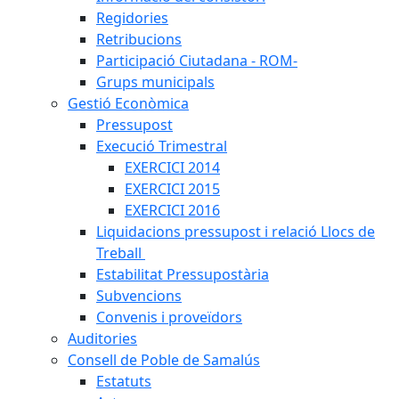
Regidories
Retribucions
Participació Ciutadana - ROM-
Grups municipals
Gestió Econòmica
Pressupost
Execució Trimestral
EXERCICI 2014
EXERCICI 2015
EXERCICI 2016
Liquidacions pressupost i relació Llocs de
Treball
Estabilitat Pressupostària
Subvencions
Convenis i proveïdors
Auditories
Consell de Poble de Samalús
Estatuts