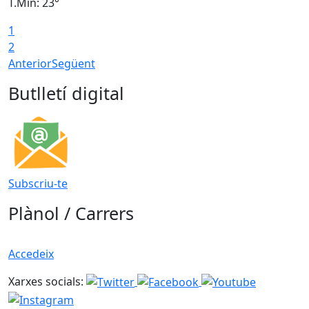
T.Min: 23°
T
1
2
Anterior
Següent
Butlletí digital
Subscriu-te
Plànol / Carrers
Accedeix
Xarxes socials: