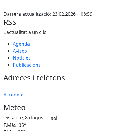
Facebook
X
Darrera actualització: 23.02.2026 | 08:59
RSS
L'actualitat a un clic
Agenda
Avisos
Notícies
Publicacions
Adreces i telèfons
Accedeix
Meteo
Dissabte, 8 d’agost
D
T.Màx: 35°
T